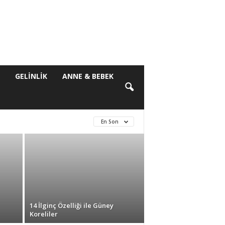
S
GELINLIK
ANNE & BEBEK
En Son
14 İlginç Özelliği ile Güney
Koreliler