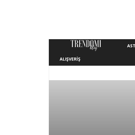
AST
T
ALIŞVERIŞ
r
e
ALIŞVERIŞ
ANNE & BEBEK
ASTROLOJI
MAKYAJ
MODA
SAÇ
SAĞLIK
n
d
o
m