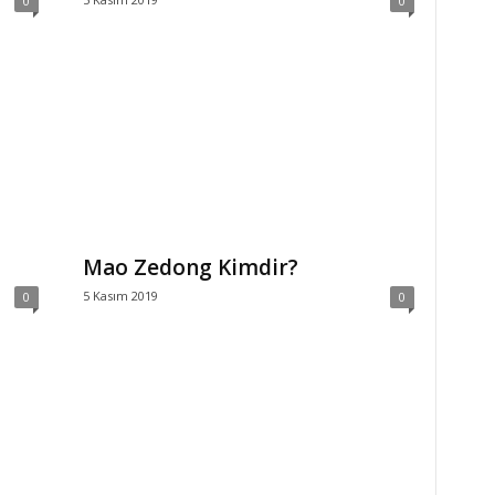
0
0
Mao Zedong Kimdir?
5 Kasım 2019
0
0