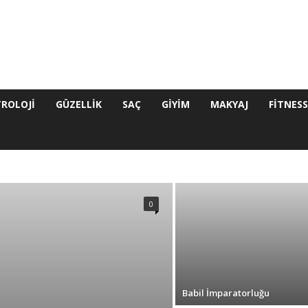
ROLOJI
GÜZELLIK
SAÇ
GIYIM
MAKYAJ
FITNES
FITNESS
GELINLIK
GIYIM
GÜZELLIK
KÜLTÜR
SEYAHAT
TEKNOLOJI
TRENDOMI
YAŞAM
0
Babil İmparatorluğu