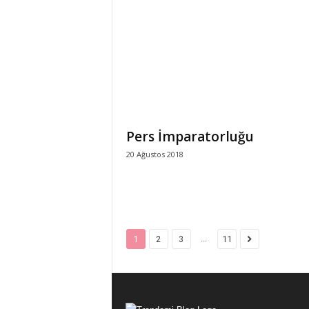
Pers İmparatorluğu
20 Ağustos 2018
...
1
2
3
11