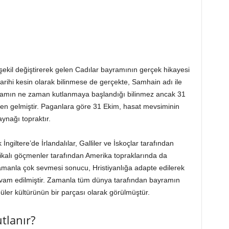
kil değiştirerek gelen Cadılar bayramının gerçek hikayesi
arihi kesin olarak bilinmese de gerçekte, Samhain adı ile
Bayramın ne zaman kutlanmaya başlandığı bilinmez ancak 31
n gelmiştir. Paganlara göre 31 Ekim, hasat mevsiminin
ynağı topraktır.
İngiltere’de İrlandalılar, Galliler ve İskoçlar tarafından
ikalı göçmenler tarafından Amerika topraklarında da
amanla çok sevmesi sonucu, Hristiyanlığa adapte edilerek
evam edilmiştir. Zamanla tüm dünya tarafından bayramın
er kültürünün bir parçası olarak görülmüştür.
tlanır?