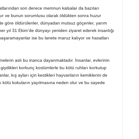
satlarından son derece memnun kalsalar da bazıları
laşır ve bunun sorumlusu olarak öldükten sonra huzur
te göre öldürülenler, dünyadan mutsuz göçenler, yarım
her yıl 31 Ekim’de dünyayı yeniden ziyaret ederek insanlığı
başaramayanlar ise bu lanete maruz kalıyor ve hasatları
emelerin aslı bu inanca dayanmaktadır. İnsanlar, evlerinin
 giydikleri korkunç kostümlerle bu kötü ruhları korkutup
lar, kış ayları için kestikleri hayvanların kemiklerini de
k kötü kokuların yayılmasına neden olur ve bu sayede