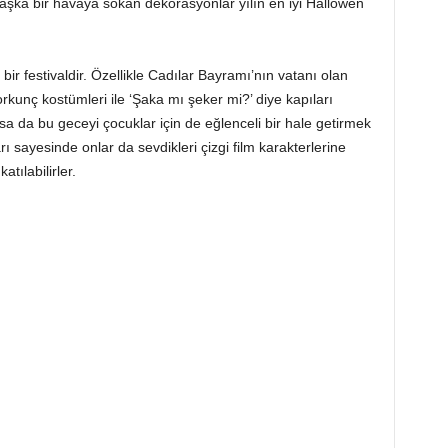
başka bir havaya sokan dekorasyonlar yılın en iyi Hallowen
bir festivaldir. Özellikle Cadılar Bayramı’nın vatanı olan
kunç kostümleri ile ‘Şaka mı şeker mi?’ diye kapıları
 da bu geceyi çocuklar için de eğlenceli bir hale getirmek
sayesinde onlar da sevdikleri çizgi film karakterlerine
tılabilirler.