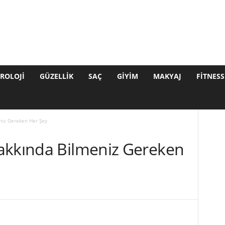
ROLOJI
GÜZELLIK
SAÇ
GIYIM
MAKYAJ
FITNESS
niz Gereken Her Şey
akkında Bilmeniz Gereken