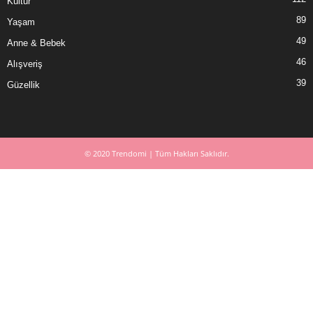
Kültür
89
Yaşam
49
Anne & Bebek
46
Alışveriş
39
Güzellik
© 2020 Trendomi | Tüm Hakları Saklıdır.