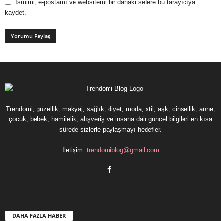
Ismimi, e-postamı ve websitemi bir dahaki sefere bu tarayıcıya
kaydet.
Trendomi; güzellik, makyaj, sağlık, diyet, moda, stil, aşk, cinsellik, anne,
çocuk, bebek, hamilelik, alışveriş ve insana dair güncel bilgileri en kısa
sürede sizlerle paylaşmayı hedefler.
İletişim:
trendomiblog@gmail.com
DAHA FAZLA HABER