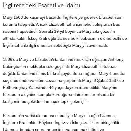
İngiltere’deki Esareti ve İdamı
Mary 1568’de kaçmayı başardı. İngiltere’ye giderek Elizabeth’ten
koruma talep etti. Ancak Elizabeth tahtı için tehdit oluşturan baş
rakibini hapsettirdi. Sonraki 19 yıl boyunca Mary sıkı gözetim
altında kaldı. İskoç Kralı oğlu James belki babasının ölümü belki de
İngiliz tahtı ile ilgili umutları sebebiyle Mary’yi savunmadı.
1586’da Mary ve Elizabeth’i tahtan indirmek için uğraşan Anthony
Babington’ın mektupları ele geçirildi. Mary Elizabeth’in tebaası
değildi.Tahtan indirilmiş bir kraliçeydi. Buna rağmen Mary ihanetten
suçlu bulundu ve ölüm cezasına çarptırıldı.Mary, 8 Şubat 1587’de
Fotheringhay Kalesi’nde 44 yaşındayken idam edildi. Mary’nin
Elizabeth aleyhine komplo kurduğuna dair kanıtlar olsada bir
kraliçenin bu şekilde idamı çok tepki çekmiştir.
Elizabeth’in varisi olmaması sebebiyle Mary’nin oğlu I.James,
İngiltere Kralı oldu. Böylece İngiliz ve İskoç krallıkları birleştirildi.
I.James, bundan sonra annesinin naaşını naklettirdi ve