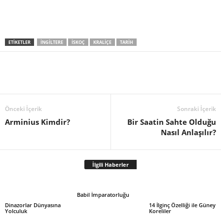
ETIKETLER
İNGILTERE
İSKOÇ
KRALIÇE
TARIH
Önceki İçerik
Sonraki İçerik
Arminius Kimdir?
Bir Saatin Sahte Olduğu
Nasıl Anlaşılır?
İlgili Haberler
Babil İmparatorluğu
Dinazorlar Dünyasına
14 İlginç Özelliği ile Güney
Yolculuk
Koreliler