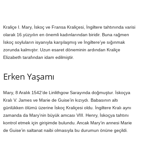
Kraliçe I. Mary, İskoç ve Fransa Kraliçesi, İngiltere tahtınında varisi
olarak 16.yüzyılın en önemli kadınlarından biridir. Buna rağmen
İskoç soyluların isyanıyla karşılaşmış ve İngiltere’ye sığınmak
zorunda kalmıştır. Uzun esaret döneminin ardından Kraliçe
Elizabeth tarafından idam edilmiştir.
Erken Yaşamı
Mary, 8 Aralık 1542’de Linlithgow Sarayında doğmuştur. İskoçya
Kralı V. James ve Marie de Guise’in kızıydı. Babasının altı
günlükken ölümü üzerine İskoç Kraliçesi oldu. İngiltere Kralı aynı
zamanda da Mary’nin büyük amcası VIII. Henry, İskoçya tahtını
kontrol etmek için girişimde bulundu. Ancak Mary’in annesi Marie
de Guise’in saltanat naibi olmasıyla bu durumun önüne geçildi.