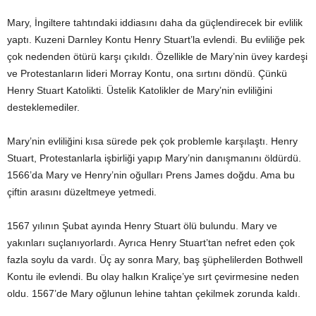
Mary, İngiltere tahtındaki iddiasını daha da güçlendirecek bir evlilik
yaptı. Kuzeni Darnley Kontu Henry Stuart’la evlendi. Bu evliliğe pek
çok nedenden ötürü karşı çıkıldı. Özellikle de Mary’nin üvey kardeşi
ve Protestanların lideri Morray Kontu, ona sırtını döndü. Çünkü
Henry Stuart Katolikti. Üstelik Katolikler de Mary’nin evliliğini
desteklemediler.
Mary’nin evliliğini kısa sürede pek çok problemle karşılaştı. Henry
Stuart, Protestanlarla işbirliği yapıp Mary’nin danışmanını öldürdü.
1566’da Mary ve Henry’nin oğulları Prens James doğdu. Ama bu
çiftin arasını düzeltmeye yetmedi.
1567 yılının Şubat ayında Henry Stuart ölü bulundu. Mary ve
yakınları suçlanıyorlardı. Ayrıca Henry Stuart’tan nefret eden çok
fazla soylu da vardı. Üç ay sonra Mary, baş şüphelilerden Bothwell
Kontu ile evlendi. Bu olay halkın Kraliçe’ye sırt çevirmesine neden
oldu. 1567’de Mary oğlunun lehine tahtan çekilmek zorunda kaldı.