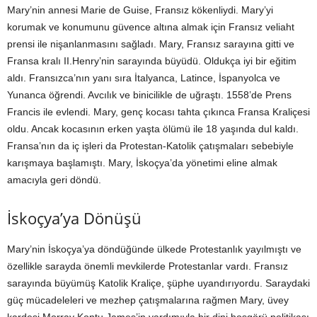
Mary’nin annesi Marie de Guise, Fransız kökenliydi. Mary’yi
korumak ve konumunu güvence altına almak için Fransız veliaht
prensi ile nişanlanmasını sağladı. Mary, Fransız sarayına gitti ve
Fransa kralı II.Henry’nin sarayında büyüdü. Oldukça iyi bir eğitim
aldı. Fransızca’nın yanı sıra İtalyanca, Latince, İspanyolca ve
Yunanca öğrendi. Avcılık ve binicilikle de uğraştı. 1558’de Prens
Francis ile evlendi. Mary, genç kocası tahta çıkınca Fransa Kraliçesi
oldu. Ancak kocasının erken yaşta ölümü ile 18 yaşında dul kaldı.
Fransa’nın da iç işleri da Protestan-Katolik çatışmaları sebebiyle
karışmaya başlamıştı. Mary, İskoçya’da yönetimi eline almak
amacıyla geri döndü.
İskoçya’ya Dönüşü
Mary’nin İskoçya’ya döndüğünde ülkede Protestanlık yayılmıştı ve
özellikle sarayda önemli mevkilerde Protestanlar vardı. Fransız
sarayında büyümüş Katolik Kraliçe, şüphe uyandırıyordu. Saraydaki
güç mücadeleleri ve mezhep çatışmalarına rağmen Mary, üvey