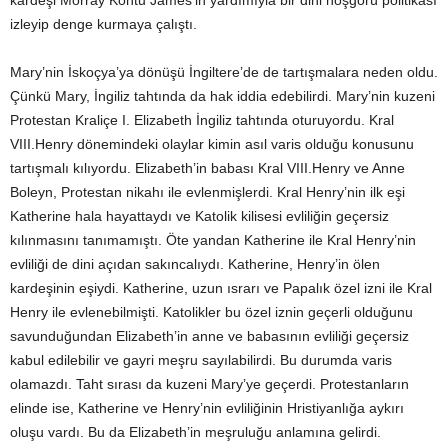
kardeşi Morray Kontu James’in yardımıyla bir dini hoşgörü politikası
izleyip denge kurmaya çalıştı.
Mary’nin İskoçya’ya dönüşü İngiltere’de de tartışmalara neden oldu.
Çünkü Mary, İngiliz tahtında da hak iddia edebilirdi. Mary’nin kuzeni
Protestan Kraliçe I. Elizabeth İngiliz tahtında oturuyordu. Kral
VIII.Henry dönemindeki olaylar kimin asıl varis olduğu konusunu
tartışmalı kılıyordu. Elizabeth’in babası Kral VIII.Henry ve Anne
Boleyn, Protestan nikahı ile evlenmişlerdi. Kral Henry’nin ilk eşi
Katherine hala hayattaydı ve Katolik kilisesi evliliğin geçersiz
kılınmasını tanımamıştı. Öte yandan Katherine ile Kral Henry’nin
evliliği de dini açıdan sakıncalıydı. Katherine, Henry’in ölen
kardeşinin eşiydi. Katherine, uzun ısrarı ve Papalık özel izni ile Kral
Henry ile evlenebilmişti. Katolikler bu özel iznin geçerli olduğunu
savunduğundan Elizabeth’in anne ve babasının evliliği geçersiz
kabul edilebilir ve gayri meşru sayılabilirdi. Bu durumda varis
olamazdı. Taht sırası da kuzeni Mary’ye geçerdi. Protestanların
elinde ise, Katherine ve Henry’nin evliliğinin Hristiyanlığa aykırı
oluşu vardı. Bu da Elizabeth’in meşruluğu anlamına gelirdi.