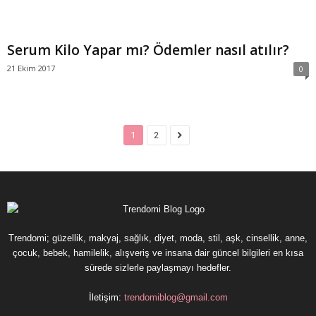
Serum Kilo Yapar mı? Ödemler nasıl atılır?
21 Ekim 2017
0
1
2
Trendomi; güzellik, makyaj, sağlık, diyet, moda, stil, aşk, cinsellik, anne,
çocuk, bebek, hamilelik, alışveriş ve insana dair güncel bilgileri en kısa
sürede sizlerle paylaşmayı hedefler.
İletişim:
trendomiblog@gmail.com