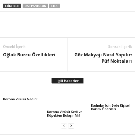
ETIKETLER
DAR PANTOLON
ETEK
Önceki İçerik
Sonraki İçerik
Oğlak Burcu Özellikleri
Göz Makyajı Nasıl Yapılır:
Püf Noktaları
İlgili Haberler
Korona Virüsü Nedir?
Kadınlar İçin Evde Kişisel
Bakım Önerileri
Korona Virüsü Kedi ve
Köpekten Bulaşır Mı?