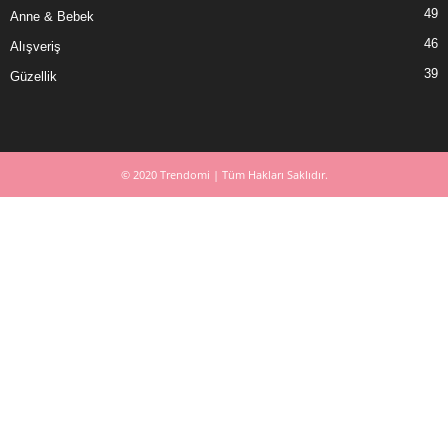
49
Anne & Bebek
46
Alışveriş
39
Güzellik
© 2020 Trendomi | Tüm Hakları Saklıdır.