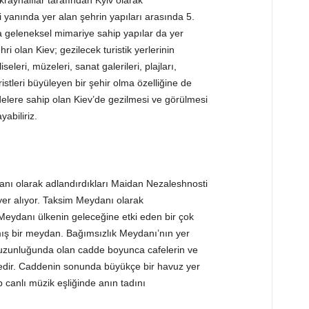
kraynalılar tarafından Kyiv olarak
i yanında yer alan şehrin yapıları arasında 5.
a geleneksel mimariye sahip yapılar da yer
ri olan Kiev; gezilecek turistik yerlerinin
eleri, müzeleri, sanat galerileri, plajları,
ristleri büyüleyen bir şehir olma özelliğine de
delere sahip olan Kiev’de gezilmesi ve görülmesi
yabiliriz.
anı olarak adlandırdıkları Maidan Nezaleshnosti
er alıyor. Taksim Meydanı olarak
Meydanı ülkenin geleceğine etki eden bir çok
mış bir meydan. Bağımsızlık Meydanı’nın yer
 uzunluğunda olan cadde boyunca cafelerin ve
ddedir. Caddenin sonunda büyükçe bir havuz yer
 canlı müzik eşliğinde anın tadını