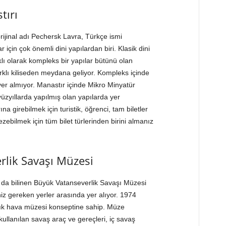
tırı
rijinal adı Pechersk Lavra, Türkçe ismi
için çok önemli dini yapılardan biri. Klasik dini
lı olarak kompleks bir yapılar bütünü olan
rklı kiliseden meydana geliyor. Kompleks içinde
 yer almıyor. Manastır içinde Mikro Minyatür
 yüzyıllarda yapılmış olan yapılarda yer
a girebilmek için turistik, öğrenci, tam biletler
ebilmek için tüm bilet türlerinden birini almanız
rlik Savaşı Müzesi
da bilinen Büyük Vatanseverlik Savaşı Müzesi
z gereken yerler arasında yer alıyor. 1974
çık hava müzesi konseptine sahip. Müze
ullanılan savaş araç ve gereçleri, iç savaş