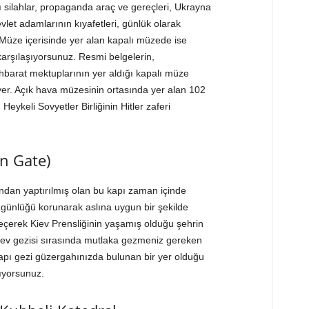
rı silahlar, propaganda araç ve gereçleri, Ukrayna
evlet adamlarının kıyafetleri, günlük olarak
. Müze içerisinde yer alan kapalı müzede ise
le karşılaşıyorsunuz. Resmi belgelerin,
ihbarat mektuplarının yer aldığı kapalı müze
yer. Açık hava müzesinin ortasında yer alan 102
eykeli Sovyetler Birliğinin Hitler zaferi
en Gate)
fından yaptırılmış olan bu kapı zaman içinde
zgünlüğü korunarak aslına uygun bir şekilde
geçerek Kiev Prensliğinin yaşamış olduğu şehrin
 Kiev gezisi sırasında mutlaka gezmeniz gereken
Kapı gezi güzergahınızda bulunan bir yer olduğu
ıyorsunuz.