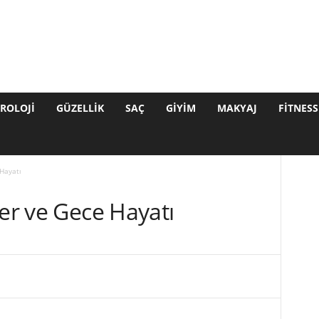
ROLOJI
GÜZELLIK
SAÇ
GIYIM
MAKYAJ
FITNESS
 Hayatı
ler ve Gece Hayatı