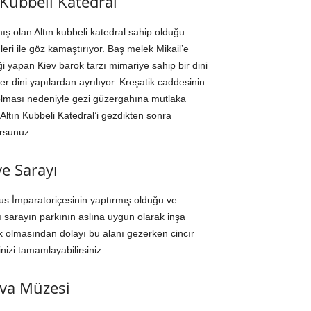
n Kubbeli Katedral
ş olan Altın kubbeli katedral sahip olduğu
leri ile göz kamaştırıyor. Baş melek Mikail’e
ği yapan Kiev barok tarzı mimariye sahip bir dini
er dini yapılardan ayrılıyor. Kreşatik caddesinin
 olması nedeniyle gezi güzergahına mutlaka
Altın Kubbeli Katedral’i gezdikten sonra
rsunuz.
ve Sarayı
us İmparatoriçesinin yaptırmış olduğu ve
ı sarayın parkının aslına uygun olarak inşa
k olmasından dolayı bu alanı gezerken cincır
nizi tamamlayabilirsiniz.
ava Müzesi