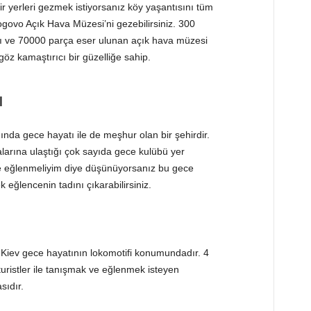
ir yerleri gezmek istiyorsanız köy yaşantısını tüm
rogovo Açık Hava Müzesi’ni gezebilirsiniz. 300
ğı ve 70000 parça eser ulunan açık hava müzesi
e göz kamaştırıcı bir güzelliğe sahip.
ı
yanında gece hayatı ile de meşhur olan bir şehirdir.
larına ulaştığı çok sayıda gece kulübü yer
ede eğlenmeliyim diye düşünüyorsanız bu gece
k eğlencenin tadını çıkarabilirsiniz.
Kiev gece hayatının lokomotifi konumundadır. 4
turistler ile tanışmak ve eğlenmek isteyen
sıdır.