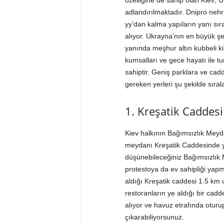
özelliğine de sahip olan Kiev; U
adlandırılmaktadır. Dnipro nehr
yy’dan kalma yapıların yanı sır
alıyor. Ukrayna’nın en büyük şeh
yanında meşhur altın kubbeli kilis
kumsalları ve gece hayatı ile tu
sahiptir. Geniş parklara ve cad
gereken yerleri şu şekilde sırala
1. Kreşatik Caddesi
Kiev halkının Bağımsızlık Meyd
meydanı Kreşatik Caddesinde y
düşünebileceğiniz Bağımsızlık 
protestoya da ev sahipliği yap
aldığı Kreşatik caddesi 1.5 km
restoranların ye aldığı bir ca
alıyor ve havuz etrafında oturup
çıkarabiliyorsunuz.