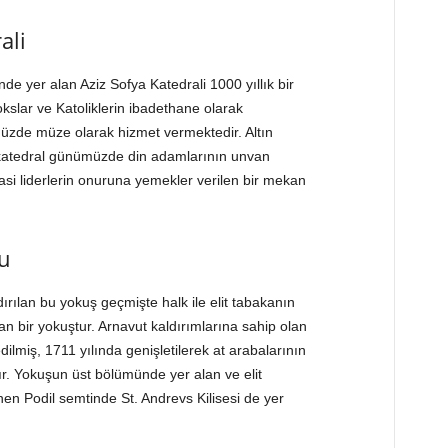
ali
de yer alan Aziz Sofya Katedrali 1000 yıllık bir
okslar ve Katoliklerin ibadethane olarak
müzde müze olarak hizmet vermektedir. Altın
bu katedral günümüzde din adamlarının unvan
yasi liderlerin onuruna yemekler verilen bir mekan
u
rılan bu yokuş geçmişte halk ile elit tabakanın
ran bir yokuştur. Arnavut kaldırımlarına sahip olan
dilmiş, 1711 yılında genişletilerek at arabalarının
ır. Yokuşun üst bölümünde yer alan ve elit
nen Podil semtinde St. Andrevs Kilisesi de yer