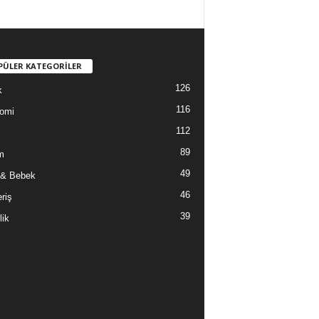
PÜLER KATEGORİLER
126
k
116
omi
112
89
m
49
 & Bebek
46
riş
39
lik