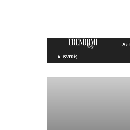
AST
T
ALIŞVERIŞ
r
e
ALIŞVERIŞ
ANNE & BEBEK
ASTROLOJI
MAKYAJ
MODA
SAÇ
SAĞLIK
n
d
o
m