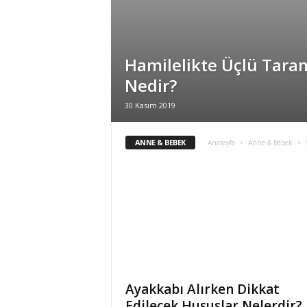
i
Hamilelikte Üçlü Tara
Nedir?
30 Kasım 2019
ANNE & BEBEK
Anasayfa
Anne & Bebek
Ayakkabı Alırken Dikkat
Edilecek Hususlar Nelerdir?