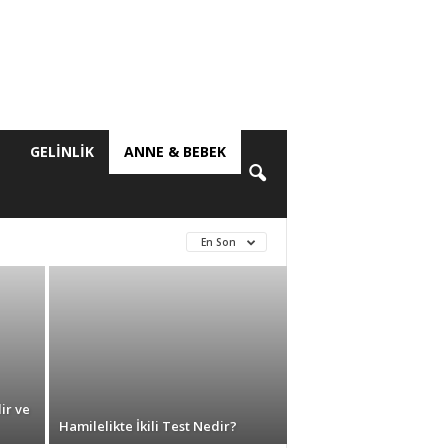
S
GELINLIK
ANNE & BEBEK
En Son
ir ve
Hamilelikte İkili Test Nedir?