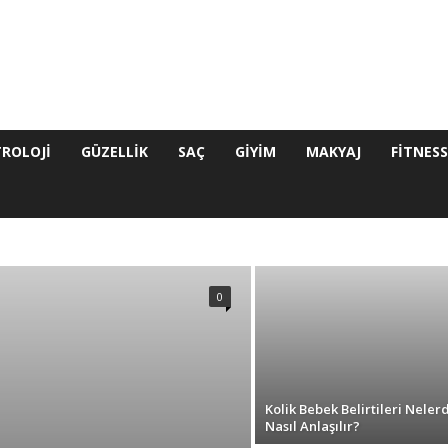
ROLOJI
GÜZELLIK
SAÇ
GIYIM
MAKYAJ
FITNES
FITNESS
GELINLIK
GIYIM
GÜZELLIK
KÜLTÜR
SEYAHAT
TEKNOLOJI
TRENDOMI
YAŞAM
0
Kolik Bebek Belirtileri Nelerd
Nasıl Anlaşılır?