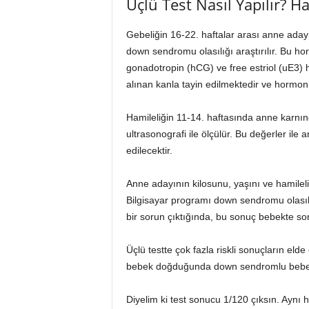
Üçlü Test Nasıl Yapılır? 
Gebeliğin 16-22. haftalar arası anne ada
down sendromu olasılığı araştırılır. Bu ho
gonadotropin (hCG) ve free estriol (uE3)
alınan kanla tayin edilmektedir ve hormonl
Hamileliğin 11-14. haftasında anne karnın
ultrasonografi ile ölçülür. Bu değerler ile
edilecektir.
Anne adayının kilosunu, yaşını ve hamileliğ
Bilgisayar programı down sendromu olasılığı
bir sorun çıktığında, bu sonuç bebekte s
Üçlü testte çok fazla riskli sonuçların eld
bebek doğduğunda down sendromlu bebeğin
Diyelim ki test sonucu 1/120 çıksın. Aynı 