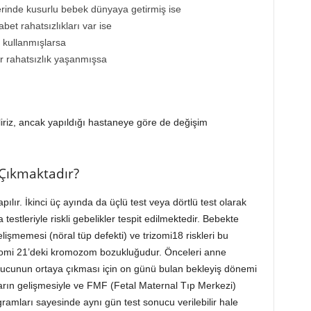
erinde kusurlu bebek dünyaya getirmiş ise
bet rahatsızlıkları var ise
p kullanmışlarsa
r rahatsızlık yaşanmışsa
iriz, ancak yapıldığı hastaneye göre de değişim
Çıkmaktadır?
yapılır. İkinci üç ayında da üçlü test veya dörtlü test olarak
 testleriyle riskli gebelikler tespit edilmektedir. Bebekte
şmemesi (nöral tüp defekti) ve trizomi18 riskleri bu
rizomi 21’deki kromozom bozukluğudur. Önceleri anne
nucunun ortaya çıkması için on günü bulan bekleyiş dönemi
arın gelişmesiyle ve FMF (Fetal Maternal Tıp Merkezi)
amları sayesinde aynı gün test sonucu verilebilir hale