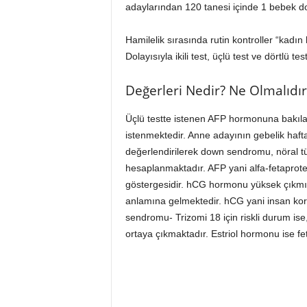
adaylarından 120 tanesi içinde 1 bebek 
Hamilelik sırasında rutin kontroller “kadın
Dolayısıyla ikili test, üçlü test ve dörtlü 
Değerleri Nedir? Ne Olmalıdır
Üçlü testte istenen AFP hormonuna bakılar
istenmektedir. Anne adayının gebelik hafta
değerlendirilerek down sendromu, nöral tü
hesaplanmaktadır. AFP yani alfa-fetaprote
göstergesidir. hCG hormonu yüksek çıkmış
anlamına gelmektedir. hCG yani insan kory
sendromu- Trizomi 18 için riskli durum i
ortaya çıkmaktadır. Estriol hormonu ise fe