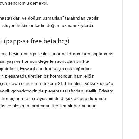
down sendromlu demektir.
 hastalıkları ve doğum uzmanları” tarafından yapılır.
test isteyen hekimler kadın doğum uzmanı kişilerdir.
? (papp-a+ free beta hcg)
ak, beyin-omurga ile ilgili anormal durumların saptanması
sı, yaşı ve hormon değerleri sonuçları birlikte
p defekti, Edward sendromu için risk değerleri
in plesantada üretilen bir hormondur, hamileliğin
sa, down sendromu- trizomi 21 ihtimalinin yüksek olduğu
onik gonadotropin de plesenta tarafından üretilir. Edward
se, her üç hormon seviyesinin de düşük olduğu durumda
tüs ve plesenta tarafından üretilen bir hormondur.