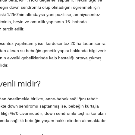
da beta, AFP, HCG değerleri saptanır. Hekim üçlü ve
bebeğin down sendromlu olup olmadığını öğrenmek için
iski 1/250’nin altındaysa yani pozitifse, amniyosentez
iminin, beyin ve omurilik yapısının 16. haftada
ercih edilir.
osentez yapılmamış ise, kordosentez 20.haftadan sonra
an alınan su bebeğin genetik yapısı hakkında bilgi verir.
nın evvelki gebeliklerinde kalp hastalığı ortaya çıkmış
ıdır.
enli midir?
dan önerilmekle birlikte, anne-bebek sağlığını tehdit
bekte down sendromu saptanmış ise, bebeğin kürtajla
arlılığı %70 civarındadır; down sendromlu teşhisi konulan
rumda sağlıklı bebeğin yaşam hakkı elinden alınmaktadır.