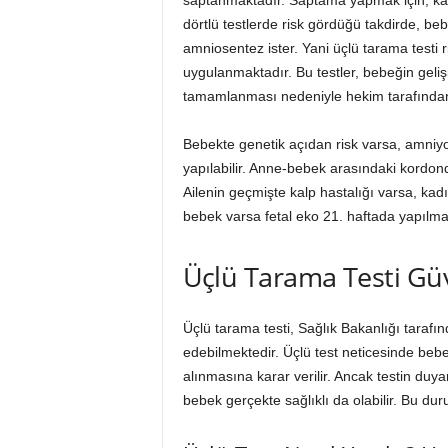
saptanmaktadır. Saptama yapmak için, kan
dörtlü testlerde risk gördüğü takdirde, 
amniosentez ister. Yani üçlü tarama testi r
uygulanmaktadır. Bu testler, bebeğin geliş
tamamlanması nedeniyle hekim tarafından t
Bebekte genetik açıdan risk varsa, amniy
yapılabilir. Anne-bebek arasındaki kordond
Ailenin geçmişte kalp hastalığı varsa, kadı
bebek varsa fetal eko 21. haftada yapılmal
Üçlü Tarama Testi Güv
Üçlü tarama testi, Sağlık Bakanlığı tarafın
edebilmektedir. Üçlü test neticesinde be
alınmasına karar verilir. Ancak testin duy
bebek gerçekte sağlıklı da olabilir. Bu du