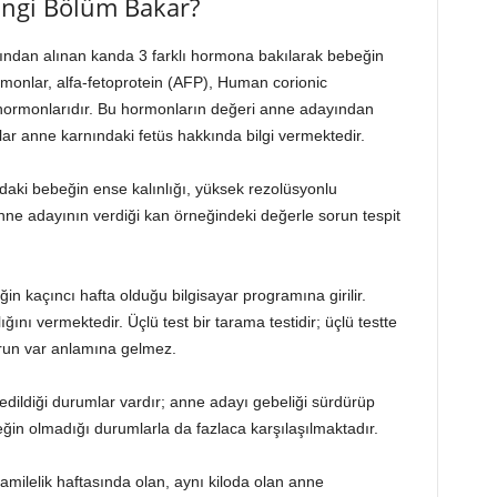
Hangi Bölüm Bakar?
yından alınan kanda 3 farklı hormona bakılarak bebeğin
rmonlar, alfa-fetoprotein (AFP), Human corionic
 hormonlarıdır. Bu hormonların değeri anne adayından
ar anne karnındaki fetüs hakkında bilgi vermektedir.
daki bebeğin ense kalınlığı, yüksek rezolüsyonlu
 anne adayının verdiği kan örneğindeki değerle sorun tespit
in kaçıncı hafta olduğu bilgisayar programına girilir.
nı vermektedir. Üçlü test bir tarama testidir; üçlü testte
orun var anlamına gelmez.
e edildiği durumlar vardır; anne adayı gebeliği sürdürüp
 olmadığı durumlarla da fazlaca karşılaşılmaktadır.
hamilelik haftasında olan, aynı kiloda olan anne