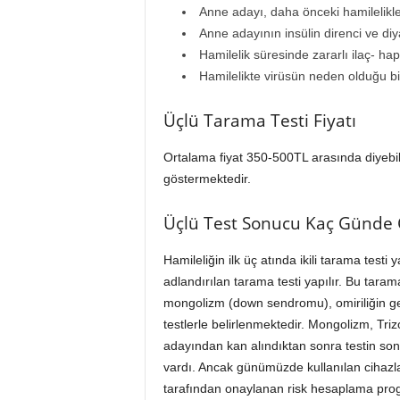
Anne adayı, daha önceki hamilelikl
Anne adayının insülin direnci ve diya
Hamilelik süresinde zararlı ilaç- ha
Hamilelikte virüsün neden olduğu bi
Üçlü Tarama Testi Fiyatı
Ortalama fiyat 350-500TL arasında diyebil
göstermektedir.
Üçlü Test Sonucu Kaç Günde 
Hamileliğin ilk üç atında ikili tarama testi 
adlandırılan tarama testi yapılır. Bu tarama
mongolizm (down sendromu), omiriliğin geli
testlerle belirlenmektedir. Mongolizm, T
adayından kan alındıktan sonra testin so
vardı. Ancak günümüzde kullanılan cihazl
tarafından onaylanan risk hesaplama progr