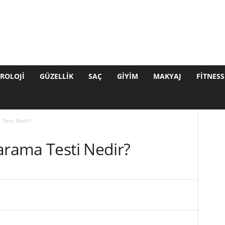
ROLOJI
GÜZELLIK
SAÇ
GIYIM
MAKYAJ
FITNESS
 Testi Nedir?
arama Testi Nedir?