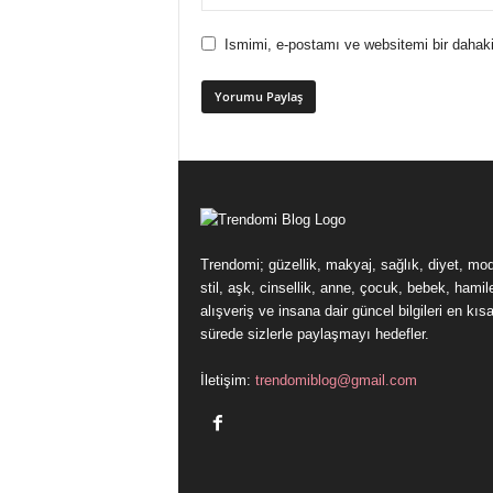
Ismimi, e-postamı ve websitemi bir dahaki
Trendomi; güzellik, makyaj, sağlık, diyet, mo
stil, aşk, cinsellik, anne, çocuk, bebek, hamile
alışveriş ve insana dair güncel bilgileri en kıs
sürede sizlerle paylaşmayı hedefler.
İletişim:
trendomiblog@gmail.com