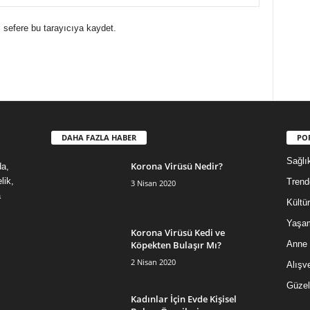
 sefere bu tarayıcıya kaydet.
DAHA FAZLA HABER
PO
Sağlı
Korona Virüsü Nedir?
da,
lik,
Trend
3 Nisan 2020
a
Kültür
Yaşa
Korona Virüsü Kedi ve
Köpekten Bulaşır Mı?
Anne
2 Nisan 2020
Alışve
Güzel
Kadınlar İçin Evde Kişisel