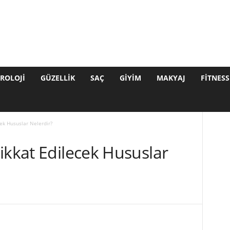
ROLOJI
GÜZELLIK
SAÇ
GIYIM
MAKYAJ
FITNESS
cek Hususlar Nelerdir?
ikkat Edilecek Hususlar