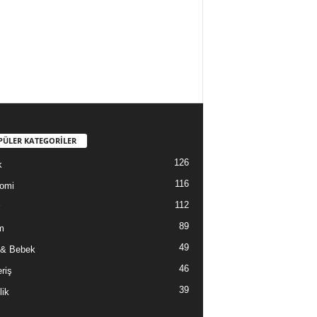
PÜLER KATEGORİLER
126
k
116
omi
112
89
m
49
 & Bebek
46
riş
39
lik