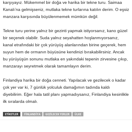
karşıyayız. Mükemmel bir doğa ve harika bir tekne turu. Saimaa
Kanalı’na gelmişseniz, mutlaka tekne turlarına katılın derim. O eşsiz
manzara karşısında büyülenmemek mümkün değil.
Tekne turu yerine yalnız bir gezinti yapmak istiyorsanız, kano güzel
bir seçenek olabilir. Suda yalnız seyahatten hoşlanmıyorsanız,
kanal etrafındaki bir çok yürüyüş alanlarından birine geçerek, hem
suyun hem de ormanın büyüsüne kendinizi bırakabilirsiniz. Ancak
bu yürüyüşün sonunu mutlaka en yakındaki tepenin zirvesine çıkıp,
manzarayı seyretmek olarak tamamlayın derim.
Finlandiya harika bir doğa cenneti. Yapılacak ve gezilecek o kadar
çok yer var ki, 7 günlük yolculuk damağımın tadında kaldı
diyebilirim. Eğer hala tatil planı yapmadıysanız, Finlandiya kesinlikle
ilk sıralarda olmalı.
ETIKETLER
FINLANDIYA
GEZILECEK YERLER
ÜLKE