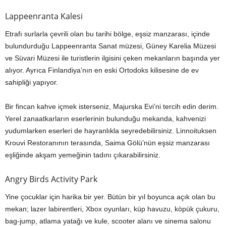
Lappeenranta Kalesi
Etrafı surlarla çevrili olan bu tarihi bölge, eşsiz manzarası, içinde
bulundurduğu Lappeenranta Sanat müzesi, Güney Karelia Müzesi
ve Süvari Müzesi ile turistlerin ilgisini çeken mekanların başında yer
alıyor. Ayrıca Finlandiya’nın en eski Ortodoks kilisesine de ev
sahipliği yapıyor.
Bir fincan kahve içmek isterseniz, Majurska Evi’ni tercih edin derim.
Yerel zanaatkarların eserlerinin bulunduğu mekanda, kahvenizi
yudumlarken eserleri de hayranlıkla seyredebilirsiniz. Linnoituksen
Krouvi Restoranının terasında, Saima Gölü’nün eşsiz manzarası
eşliğinde akşam yemeğinin tadını çıkarabilirsiniz.
Angry Birds Activity Park
Yine çocuklar için harika bir yer. Bütün bir yıl boyunca açık olan bu
mekan; lazer labirentleri, Xbox oyunları, küp havuzu, köpük çukuru,
bag-jump, atlama yatağı ve kule, scooter alanı ve sinema salonu