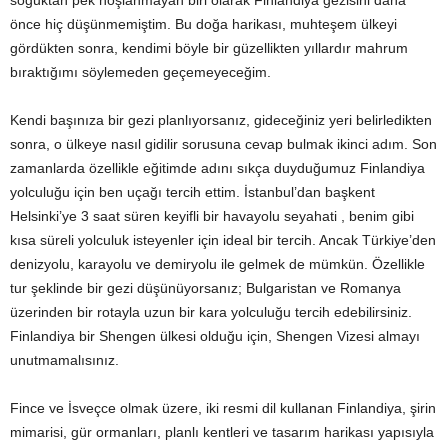
soğuktan pek hoşlanmayan biri olarak Finlandiya gezisini daha
önce hiç düşünmemiştim. Bu doğa harikası, muhteşem ülkeyi
gördükten sonra, kendimi böyle bir güzellikten yıllardır mahrum
bıraktığımı söylemeden geçemeyeceğim.
Kendi başınıza bir gezi planlıyorsanız, gideceğiniz yeri belirledikten
sonra, o ülkeye nasıl gidilir sorusuna cevap bulmak ikinci adım. Son
zamanlarda özellikle eğitimde adını sıkça duyduğumuz Finlandiya
yolculuğu için ben uçağı tercih ettim. İstanbul’dan başkent
Helsinki’ye 3 saat süren keyifli bir havayolu seyahati , benim gibi
kısa süreli yolculuk isteyenler için ideal bir tercih. Ancak Türkiye’den
denizyolu, karayolu ve demiryolu ile gelmek de mümkün. Özellikle
tur şeklinde bir gezi düşünüyorsanız; Bulgaristan ve Romanya
üzerinden bir rotayla uzun bir kara yolculuğu tercih edebilirsiniz.
Finlandiya bir Shengen ülkesi olduğu için, Shengen Vizesi almayı
unutmamalısınız.
Fince ve İsveçce olmak üzere, iki resmi dil kullanan Finlandiya, şirin
mimarisi, gür ormanları, planlı kentleri ve tasarım harikası yapısıyla