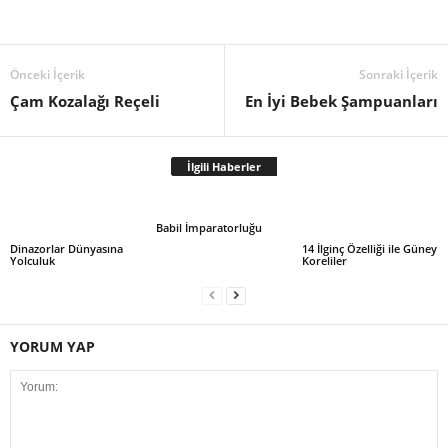
Önceki İçerik
Sonraki İçerik
Çam Kozalağı Reçeli
En İyi Bebek Şampuanları
İlgili Haberler
Babil İmparatorluğu
Dinazorlar Dünyasına
14 İlginç Özelliği ile Güney
Yolculuk
Koreliler
YORUM YAP