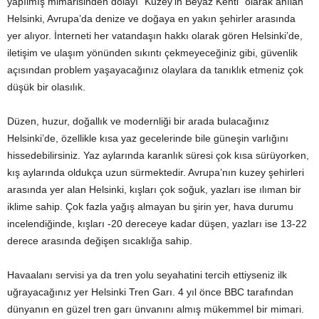
yapılmış mimarisinden dolayı “Kuzey’in Beyaz Kenti” olarak anılan
Helsinki, Avrupa’da denize ve doğaya en yakın şehirler arasında
yer alıyor. İnterneti her vatandaşın hakkı olarak gören Helsinki’de,
iletişim ve ulaşım yönünden sıkıntı çekmeyeceğiniz gibi, güvenlik
açısından problem yaşayacağınız olaylara da tanıklık etmeniz çok
düşük bir olasılık.
Düzen, huzur, doğallık ve modernliği bir arada bulacağınız
Helsinki’de, özellikle kısa yaz gecelerinde bile güneşin varlığını
hissedebilirsiniz. Yaz aylarında karanlık süresi çok kısa sürüyorken,
kış aylarında oldukça uzun sürmektedir. Avrupa’nın kuzey şehirleri
arasında yer alan Helsinki, kışları çok soğuk, yazları ise ılıman bir
iklime sahip. Çok fazla yağış almayan bu şirin yer, hava durumu
incelendiğinde, kışları -20 dereceye kadar düşen, yazları ise 13-22
derece arasında değişen sıcaklığa sahip.
Havaalanı servisi ya da tren yolu seyahatini tercih ettiyseniz ilk
uğrayacağınız yer Helsinki Tren Garı. 4 yıl önce BBC tarafından
dünyanın en güzel tren garı ünvanını almış mükemmel bir mimari.