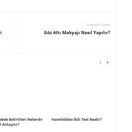
Sonraki İçerik
i
Göz Altı Makyajı Nasıl Yapılır?
ebek Belirtileri Nelerdir
Hamilelikte İkili Test Nedir?
l Anlaşılır?