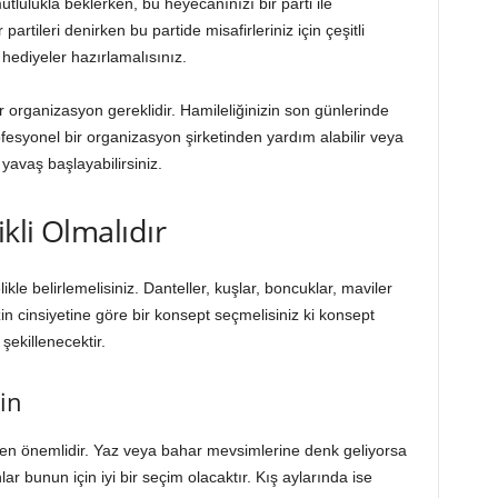
tlulukla beklerken, bu heyecanınızı bir parti ile
artileri denirken bu partide misafirleriniz için çeşitli
 hediyeler hazırlamalısınız.
ir organizasyon gereklidir. Hamileliğinizin son günlerinde
syonel bir organizasyon şirketinden yardım alabilir veya
avaş başlayabilirsiniz.
kli Olmalıdır
kle belirlemelisiniz. Danteller, kuşlar, boncuklar, maviler
n cinsiyetine göre bir konsept seçmelisiniz ki konsept
ekillenecektir.
in
en önemlidir. Yaz veya bahar mevsimlerine denk geliyorsa
ar bunun için iyi bir seçim olacaktır. Kış aylarında ise