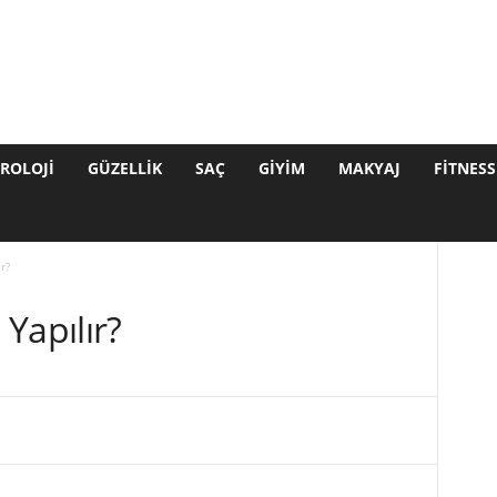
ROLOJI
GÜZELLIK
SAÇ
GIYIM
MAKYAJ
FITNESS
r?
Yapılır?