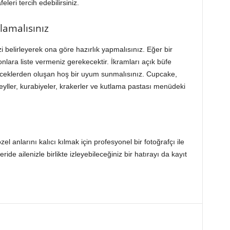
eleri tercih edebilirsiniz.
lamalısınız
zi belirleyerek ona göre hazırlık yapmalısınız. Eğer bir
onlara liste vermeniz gerekecektir. İkramları açık büfe
 içeceklerden oluşan hoş bir uyum sunmalısınız. Cupcake,
eyller, kurabiyeler, krakerler ve kutlama pastası menüdeki
el anlarını kalıcı kılmak için profesyonel bir fotoğrafçı ile
ride ailenizle birlikte izleyebileceğiniz bir hatırayı da kayıt