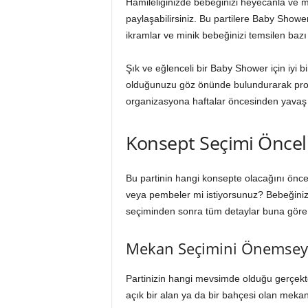
Hamileliğinizde bebeğinizi heyecanla ve mu
paylaşabilirsiniz. Bu partilere Baby Shower p
ikramlar ve minik bebeğinizi temsilen bazı
Şık ve eğlenceli bir Baby Shower için iyi b
olduğunuzu göz önünde bulundurarak profe
organizasyona haftalar öncesinden yavaş y
Konsept Seçimi Önceli
Bu partinin hangi konsepte olacağını önceli
veya pembeler mi istiyorsunuz? Bebeğinizi
seçiminden sonra tüm detaylar buna göre ş
Mekan Seçimini Önemsey
Partinizin hangi mevsimde olduğu gerçekt
açık bir alan ya da bir bahçesi olan mekanl