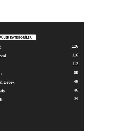
PÜLER KATEGORİLER
126
k
116
omi
112
89
m
49
 & Bebek
46
riş
39
lik