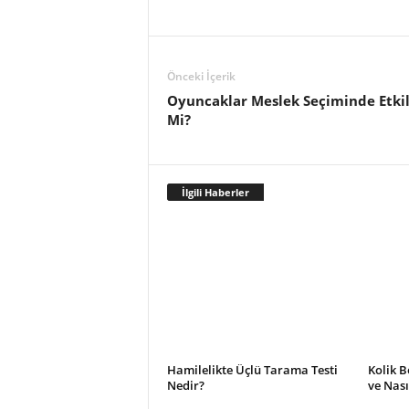
Önceki İçerik
Oyuncaklar Meslek Seçiminde Etkil
Mi?
İlgili Haberler
Hamilelikte Üçlü Tarama Testi
Kolik B
Nedir?
ve Nası