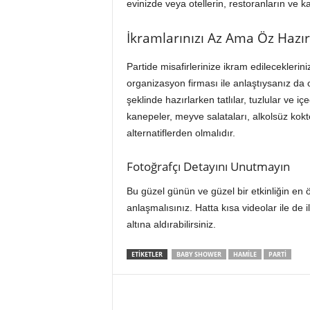
evinizde veya otellerin, restoranların ve kaf
İkramlarınızı Az Ama Öz Hazır
Partide misafirlerinize ikram edileceklerini
organizasyon firması ile anlaştıysanız da 
şeklinde hazırlarken tatlılar, tuzlular ve
kanepeler, meyve salataları, alkolsüz kokt
alternatiflerden olmalıdır.
Fotoğrafçı Detayını Unutmayın
Bu güzel günün ve güzel bir etkinliğin en öz
anlaşmalısınız. Hatta kısa videolar ile de ile
altına aldırabilirsiniz.
ETIKETLER
BABY SHOWER
HAMILE
PARTI