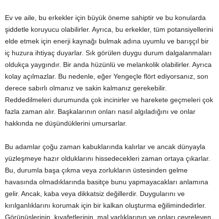
Ev ve aile, bu erkekler için büyük öneme sahiptir ve bu konularda
şiddetle koruyucu olabilirler. Ayrıca, bu erkekler, tüm potansiyellerini
elde etmek için enerji kaynağı bulmak adına uyumlu ve barışçıl bir
iç huzura ihtiyaç duyarlar. Sık görülen duygu durum dalgalanmaları
oldukça yaygındır. Bir anda hüzünlü ve melankolik olabilirler. Ayrıca
kolay açılmazlar. Bu nedenle, eğer Yengeçle flört ediyorsanız, son
derece sabırlı olmanız ve sakin kalmanız gerekebilir.
Reddedilmeleri durumunda çok incinirler ve harekete geçmeleri çok
fazla zaman alır. Başkalarının onları nasıl algıladığını ve onlar
hakkında ne düşündüklerini umursarlar.
Bu adamlar çoğu zaman kabuklarında kalırlar ve ancak dünyayla
yüzleşmeye hazır olduklarını hissedecekleri zaman ortaya çıkarlar.
Bu, durumla başa çıkma veya zorlukların üstesinden gelme
havasında olmadıklarında basitçe bunu yapmayacakları anlamına
gelir. Ancak, kaba veya dikkatsiz değillerdir. Duygularını ve
kırılganlıklarını korumak için bir kalkan oluşturma eğilimindedirler.
Görünüşlerinin, kıyafetlerinin, mal varlıklarının ve onları çevreleyen