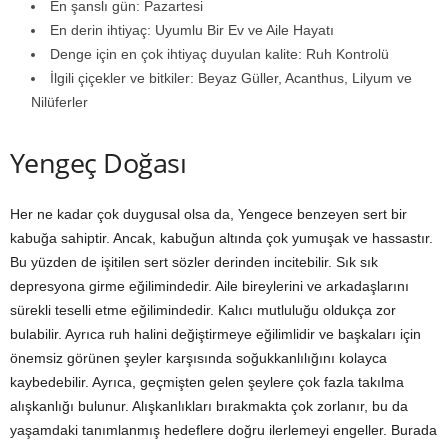
En şanslı gün: Pazartesi
En derin ihtiyaç: Uyumlu Bir Ev ve Aile Hayatı
Denge için en çok ihtiyaç duyulan kalite: Ruh Kontrolü
İlgili çiçekler ve bitkiler: Beyaz Güller, Acanthus, Lilyum ve
Nilüferler
Yengeç Doğası
Her ne kadar çok duygusal olsa da, Yengece benzeyen sert bir
kabuğa sahiptir. Ancak, kabuğun altında çok yumuşak ve hassastır.
Bu yüzden de işitilen sert sözler derinden incitebilir. Sık sık
depresyona girme eğilimindedir. Aile bireylerini ve arkadaşlarını
sürekli teselli etme eğilimindedir. Kalıcı mutluluğu oldukça zor
bulabilir. Ayrıca ruh halini değiştirmeye eğilimlidir ve başkaları için
önemsiz görünen şeyler karşısında soğukkanlılığını kolayca
kaybedebilir. Ayrıca, geçmişten gelen şeylere çok fazla takılma
alışkanlığı bulunur. Alışkanlıkları bırakmakta çok zorlanır, bu da
yaşamdaki tanımlanmış hedeflere doğru ilerlemeyi engeller. Burada