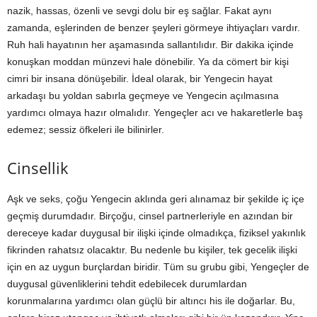
nazik, hassas, özenli ve sevgi dolu bir eş sağlar. Fakat aynı
zamanda, eşlerinden de benzer şeyleri görmeye ihtiyaçları vardır.
Ruh hali hayatının her aşamasında sallantılıdır. Bir dakika içinde
konuşkan moddan münzevi hale dönebilir. Ya da cömert bir kişi
cimri bir insana dönüşebilir. İdeal olarak, bir Yengecin hayat
arkadaşı bu yoldan sabırla geçmeye ve Yengecin açılmasına
yardımcı olmaya hazır olmalıdır. Yengeçler acı ve hakaretlerle baş
edemez; sessiz öfkeleri ile bilinirler.
Cinsellik
Aşk ve seks, çoğu Yengecin aklında geri alınamaz bir şekilde iç içe
geçmiş durumdadır. Birçoğu, cinsel partnerleriyle en azından bir
dereceye kadar duygusal bir ilişki içinde olmadıkça, fiziksel yakınlık
fikrinden rahatsız olacaktır. Bu nedenle bu kişiler, tek gecelik ilişki
için en az uygun burçlardan biridir. Tüm su grubu gibi, Yengeçler de
duygusal güvenliklerini tehdit edebilecek durumlardan
korunmalarına yardımcı olan güçlü bir altıncı his ile doğarlar. Bu,