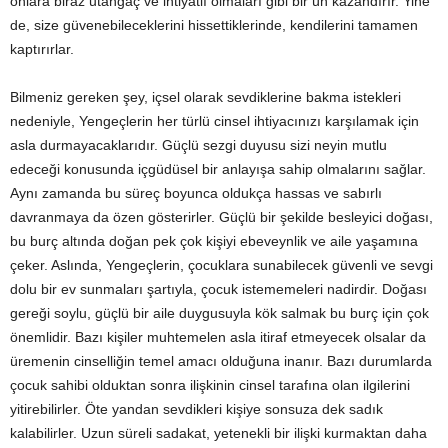
onlara biraz utangaç ve ihtiyatlı olmaları gibi bir ün kazandırır. Yine
de, size güvenebileceklerini hissettiklerinde, kendilerini tamamen
kaptırırlar.
Bilmeniz gereken şey, içsel olarak sevdiklerine bakma istekleri
nedeniyle, Yengeçlerin her türlü cinsel ihtiyacınızı karşılamak için
asla durmayacaklarıdır. Güçlü sezgi duyusu sizi neyin mutlu
edeceği konusunda içgüdüsel bir anlayışa sahip olmalarını sağlar.
Aynı zamanda bu süreç boyunca oldukça hassas ve sabırlı
davranmaya da özen gösterirler. Güçlü bir şekilde besleyici doğası,
bu burç altında doğan pek çok kişiyi ebeveynlik ve aile yaşamına
çeker. Aslında, Yengeçlerin, çocuklara sunabilecek güvenli ve sevgi
dolu bir ev sunmaları şartıyla, çocuk istememeleri nadirdir. Doğası
gereği soylu, güçlü bir aile duygusuyla kök salmak bu burç için çok
önemlidir. Bazı kişiler muhtemelen asla itiraf etmeyecek olsalar da
üremenin cinselliğin temel amacı olduğuna inanır. Bazı durumlarda
çocuk sahibi olduktan sonra ilişkinin cinsel tarafına olan ilgilerini
yitirebilirler. Öte yandan sevdikleri kişiye sonsuza dek sadık
kalabilirler. Uzun süreli sadakat, yetenekli bir ilişki kurmaktan daha