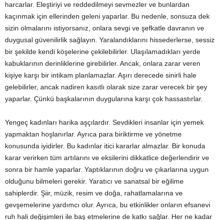
harcarlar. Eleştiriyi ve reddedilmeyi sevmezler ve bunlardan
kaçınmak için ellerinden geleni yaparlar. Bu nedenle, sonsuza dek
sizin olmalarını istiyorsanız, onlara sevgi ve şefkatle davranın ve
duygusal güvenilirlik sağlayın. Yaralandıklarını hissederlerse, sessiz
bir şekilde kendi köşelerine çekilebilirler. Ulaşılamadıkları yerde
kabuklarının derinliklerine girebilirler. Ancak, onlara zarar veren
kişiye karşı bir intikam planlamazlar. Aşırı derecede sinirli hale
gelebilirler, ancak nadiren kasıtlı olarak size zarar verecek bir şey
yaparlar. Çünkü başkalarının duygularına karşı çok hassastırlar.
Yengeç kadınları harika aşçılardır. Sevdikleri insanlar için yemek
yapmaktan hoşlanırlar. Ayrıca para biriktirme ve yönetme
konusunda iyidirler. Bu kadınlar itici kararlar almazlar. Bir konuda
karar verirken tüm artılarını ve eksilerini dikkatlice değerlendirir ve
sonra bir hamle yaparlar. Yaptıklarının doğru ve çıkarlarına uygun
olduğunu bilmeleri gerekir. Yaratıcı ve sanatsal bir eğilime
sahiplerdir. Şiir, müzik, resim ve doğa, rahatlamalarına ve
gevşemelerine yardımcı olur. Ayrıca, bu etkinlikler onların efsanevi
ruh hali değişimleri ile baş etmelerine de katkı sağlar. Her ne kadar