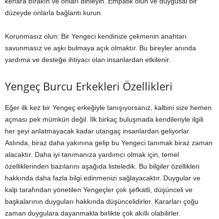
kenara bırakın ve onları dinleyin. Empatik olun ve duygusal bir
düzeyde onlarla bağlantı kurun.
Korunmasız olun: Bir Yengeci kendinize çekmenin anahtarı
savunmasız ve aşkı bulmaya açık olmaktır. Bu bireyler anında
yardıma ve desteğe ihtiyacı olan insanlardan etkilenir.
Yengeç Burcu Erkekleri Özellikleri
Eğer ilk kez bir Yengeç erkeğiyle tanışıyorsanız, kalbini size hemen
açması pek mümkün değil. İlk birkaç buluşmada kendileriyle ilgili
her şeyi anlatmayacak kadar utangaç insanlardan geliyorlar.
Aslında, biraz daha yakınına gelip bu Yengeci tanımak biraz zaman
alacaktır. Daha iyi tanımanıza yardımcı olmak için, temel
özelliklerinden bazılarını aşağıda listeledik. Bu bilgiler özellikleri
hakkında daha fazla bilgi edinmenizi sağlayacaktır. Duygular ve
kalp tarafından yönetilen Yengeçler çok şefkatli, düşünceli ve
başkalarının duyguları hakkında düşüncelidirler. Kararları çoğu
zaman duygulara dayanmakla birlikte çok akıllı olabilirler.