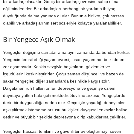
bir arkadaş olacaktır. Geniş bir arkadaş çevresine sahip olma
eğilimindedirler. Bir arkadaşları herhangi bir yardıma ihtiyaç
duyduğunda daima yanında olurlar. Bununla birlikte, çok hassas
olabilir ve arkadaşlarının sert sözleriyle kolayca yaralanabilirler.
Bir Yengece Aşık Olmak
Yengeçler değişime can atar ama aynı zamanda da bundan korkar.
Yengecin temsil ettiği yaşam evresi, insan yaşamının belki de en
zor aşamasıdır. Keskin sezgiyle başkalarını gözlemler ve
içgüdülerini keskinleştirirler. Çoğu zaman düşünceli ve bazen de
sakar Yengeçler, diğer zamanlarda kesinlikle kaygısızdır.
Dalgalanan ruh halleri onları depresyona ve geçmişe özlem
duymaya yatkın hale getirmektedir. Sevilme arzusu, Yengeçlerde
derin bir duygusallığa neden olur. Geçmişte yaşadığı deneyimler,
aşkı yitirmek istememe arzusu bu kişileri duygusal enkazlar haline
getirir ve büyük bir şekilde depresyona girip kabuklarına çekilirler.
Yengeçler hassas, temkinli ve güvenli bir ev oluşturmayı seven