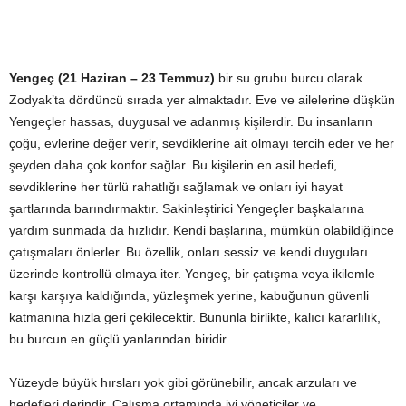
Yengeç (21 Haziran – 23 Temmuz)
bir su grubu burcu olarak
Zodyak’ta dördüncü sırada yer almaktadır. Eve ve ailelerine düşkün
Yengeçler hassas, duygusal ve adanmış kişilerdir. Bu insanların
çoğu, evlerine değer verir, sevdiklerine ait olmayı tercih eder ve her
şeyden daha çok konfor sağlar. Bu kişilerin en asil hedefi,
sevdiklerine her türlü rahatlığı sağlamak ve onları iyi hayat
şartlarında barındırmaktır. Sakinleştirici Yengeçler başkalarına
yardım sunmada da hızlıdır. Kendi başlarına, mümkün olabildiğince
çatışmaları önlerler. Bu özellik, onları sessiz ve kendi duyguları
üzerinde kontrollü olmaya iter. Yengeç, bir çatışma veya ikilemle
karşı karşıya kaldığında, yüzleşmek yerine, kabuğunun güvenli
katmanına hızla geri çekilecektir. Bununla birlikte, kalıcı kararlılık,
bu burcun en güçlü yanlarından biridir.
Yüzeyde büyük hırsları yok gibi görünebilir, ancak arzuları ve
hedefleri derindir. Çalışma ortamında iyi yöneticiler ve