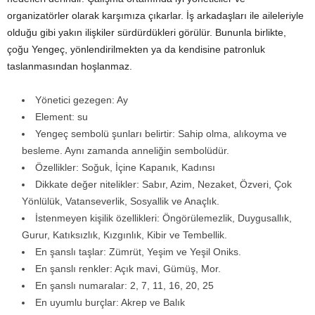
organizatörler olarak karşımıza çıkarlar. İş arkadaşları ile aileleriyle
olduğu gibi yakın ilişkiler sürdürdükleri görülür. Bununla birlikte,
çoğu Yengeç, yönlendirilmekten ya da kendisine patronluk
taslanmasından hoşlanmaz.
Yönetici gezegen: Ay
Element: su
Yengeç sembolü şunları belirtir: Sahip olma, alıkoyma ve
besleme. Aynı zamanda anneliğin sembolüdür.
Özellikler: Soğuk, İçine Kapanık, Kadınsı
Dikkate değer nitelikler: Sabır, Azim, Nezaket, Özveri, Çok
Yönlülük, Vatanseverlik, Sosyallik ve Anaçlık.
İstenmeyen kişilik özellikleri: Öngörülemezlik, Duygusallık,
Gurur, Katıksızlık, Kızgınlık, Kibir ve Tembellik.
En şanslı taşlar: Zümrüt, Yeşim ve Yeşil Oniks.
En şanslı renkler: Açık mavi, Gümüş, Mor.
En şanslı numaralar: 2, 7, 11, 16, 20, 25
En uyumlu burçlar: Akrep ve Balık