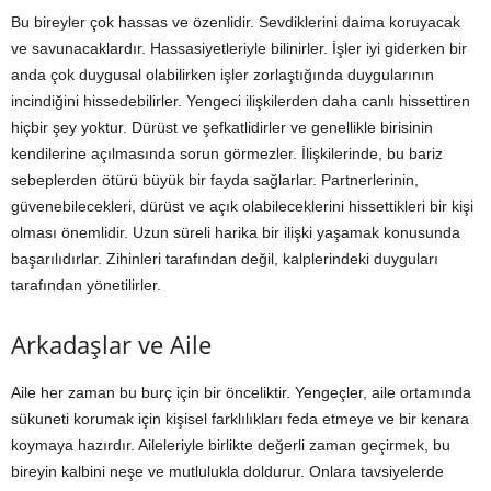
Bu bireyler çok hassas ve özenlidir. Sevdiklerini daima koruyacak
ve savunacaklardır. Hassasiyetleriyle bilinirler. İşler iyi giderken bir
anda çok duygusal olabilirken işler zorlaştığında duygularının
incindiğini hissedebilirler. Yengeci ilişkilerden daha canlı hissettiren
hiçbir şey yoktur. Dürüst ve şefkatlidirler ve genellikle birisinin
kendilerine açılmasında sorun görmezler. İlişkilerinde, bu bariz
sebeplerden ötürü büyük bir fayda sağlarlar. Partnerlerinin,
güvenebilecekleri, dürüst ve açık olabileceklerini hissettikleri bir kişi
olması önemlidir. Uzun süreli harika bir ilişki yaşamak konusunda
başarılıdırlar. Zihinleri tarafından değil, kalplerindeki duyguları
tarafından yönetilirler.
Arkadaşlar ve Aile
Aile her zaman bu burç için bir önceliktir. Yengeçler, aile ortamında
sükuneti korumak için kişisel farklılıkları feda etmeye ve bir kenara
koymaya hazırdır. Aileleriyle birlikte değerli zaman geçirmek, bu
bireyin kalbini neşe ve mutlulukla doldurur. Onlara tavsiyelerde