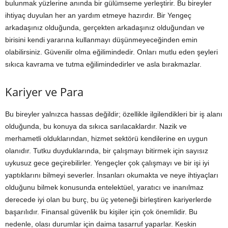
bulunmak yüzlerine anında bir gülümseme yerleştirir. Bu bireyler
ihtiyaç duyulan her an yardım etmeye hazırdır. Bir Yengeç
arkadaşınız olduğunda, gerçekten arkadaşınız olduğundan ve
birisini kendi yararına kullanmayı düşünmeyeceğinden emin
olabilirsiniz. Güvenilir olma eğilimindedir. Onları mutlu eden şeyleri
sıkıca kavrama ve tutma eğilimindedirler ve asla bırakmazlar.
Kariyer ve Para
Bu bireyler yalnızca hassas değildir; özellikle ilgilendikleri bir iş alanı
olduğunda, bu konuya da sıkıca sarılacaklardır. Nazik ve
merhametli olduklarından, hizmet sektörü kendilerine en uygun
olanıdır. Tutku duyduklarında, bir çalışmayı bitirmek için sayısız
uykusuz gece geçirebilirler. Yengeçler çok çalışmayı ve bir işi iyi
yaptıklarını bilmeyi severler. İnsanları okumakta ve neye ihtiyaçları
olduğunu bilmek konusunda entelektüel, yaratıcı ve inanılmaz
derecede iyi olan bu burç, bu üç yeteneği birleştiren kariyerlerde
başarılıdır. Finansal güvenlik bu kişiler için çok önemlidir. Bu
nedenle, olası durumlar için daima tasarruf yaparlar. Keskin