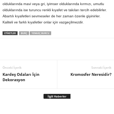
olduklarında mavi veya gri, iyimser olduklarında kırmızı, umutlu
olduklarında ise turuncu renkli kıyafet ve takıları tercih edebilirler.
Abartılı kıyafetleri sevmeseler de her zaman özenle giyinirler.
Kaliteli ve farklı kıyafetler onlar için vazgeçilmezdir.
ETIKETLER
BURÇ
YENGEÇ BURCU
Önceki İçerik
Sonraki İçerik
Kardeş Odaları İçin
Kromosfer Neresidir?
Dekorasyon
İlgili Haberler