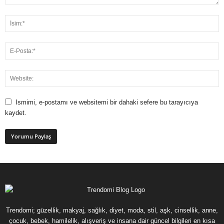
Ismimi, e-postamı ve websitemi bir dahaki sefere bu tarayıcıya
kaydet.
Trendomi; güzellik, makyaj, sağlık, diyet, moda, stil, aşk, cinsellik, anne,
çocuk, bebek, hamilelik, alışveriş ve insana dair güncel bilgileri en kısa