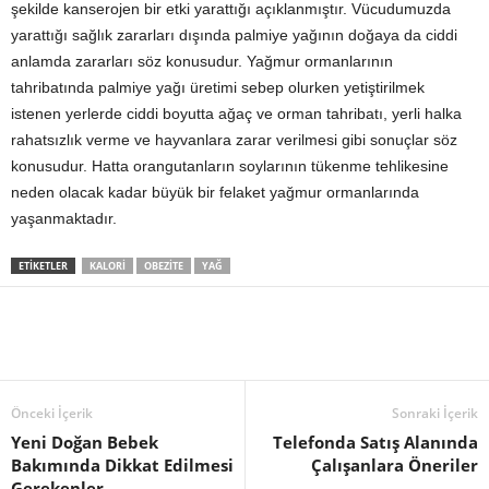
şekilde kanserojen bir etki yarattığı açıklanmıştır. Vücudumuzda
yarattığı sağlık zararları dışında palmiye yağının doğaya da ciddi
anlamda zararları söz konusudur. Yağmur ormanlarının
tahribatında palmiye yağı üretimi sebep olurken yetiştirilmek
istenen yerlerde ciddi boyutta ağaç ve orman tahribatı, yerli halka
rahatsızlık verme ve hayvanlara zarar verilmesi gibi sonuçlar söz
konusudur. Hatta orangutanların soylarının tükenme tehlikesine
neden olacak kadar büyük bir felaket yağmur ormanlarında
yaşanmaktadır.
ETIKETLER
KALORI
OBEZITE
YAĞ
Önceki İçerik
Sonraki İçerik
Yeni Doğan Bebek
Telefonda Satış Alanında
Bakımında Dikkat Edilmesi
Çalışanlara Öneriler
Gerekenler