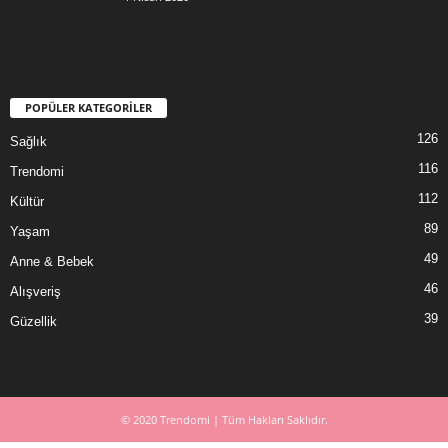
POPÜLER KATEGORİLER
126
Sağlık
116
Trendomi
112
Kültür
89
Yaşam
49
Anne & Bebek
46
Alışveriş
39
Güzellik
© 2020 Trendomi | Tüm Hakları Saklıdır.