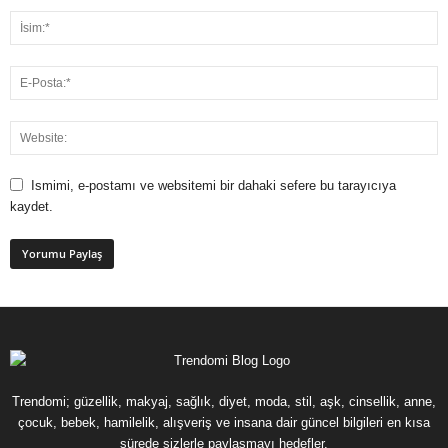
Ismimi, e-postamı ve websitemi bir dahaki sefere bu tarayıcıya
kaydet.
Trendomi; güzellik, makyaj, sağlık, diyet, moda, stil, aşk, cinsellik, anne,
çocuk, bebek, hamilelik, alışveriş ve insana dair güncel bilgileri en kısa
sürede sizlerle paylaşmayı hedefler.