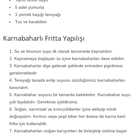
Yarım limon suyu
5 adet yumurta
1 yemek kaşığı tereyağı
Tuz ve karabiber
Karnabaharlı Fritta Yapılışı
Su ve limonun suyu ilk olarak tencerede kaynatılsın.
Kaynamaya başlayan su içine karnabaharları ilave edelim.
Karnabaharlar dişe gelecek şeklinde erimeden pişirilmesi
gerekmektedir.
Tereyağı tavada eritip suyunu süzdüğümüz karnabaharları
kavuralım.
Karnabahar suyunu bir kenarda bekletelim. Karnabahar suyu
çok faydalıdır. Gerekirse içebilirsiniz.
Soğan, sarımsak ve kırmızıbiberler içine ekleyip minik
doğrayalım. Kırmızı veya yeşil biber her ikisine de karna barlı
fritta için kullanabilir.
Karnabaharları soğan karışımları ile birleştirip üstüne kaşar