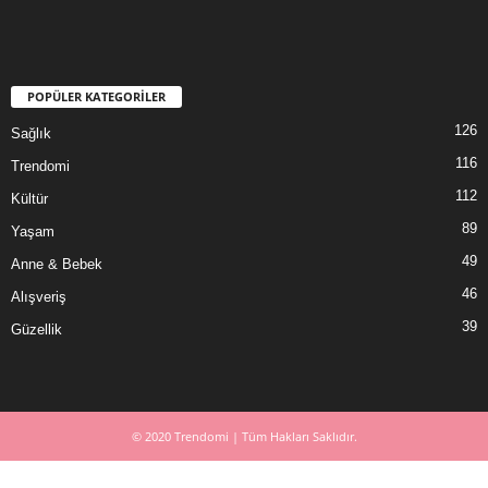
POPÜLER KATEGORİLER
126
Sağlık
116
Trendomi
112
Kültür
89
Yaşam
49
Anne & Bebek
46
Alışveriş
39
Güzellik
© 2020 Trendomi | Tüm Hakları Saklıdır.