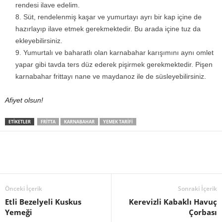
rendesi ilave edelim.
Süt, rendelenmiş kaşar ve yumurtayı ayrı bir kap içine de
hazırlayıp ilave etmek gerekmektedir. Bu arada içine tuz da
ekleyebilirsiniz.
Yumurtalı ve baharatlı olan karnabahar karışımını aynı omlet
yapar gibi tavda ters düz ederek pişirmek gerekmektedir. Pişen
karnabahar frittayı nane ve maydanoz ile de süsleyebilirsiniz.
Afiyet olsun!
ETIKETLER
FRITTA
KARNABAHAR
YEMEK TARIFI
Önceki İçerik
Sonraki İçerik
Etli Bezelyeli Kuskus
Kerevizli Kabaklı Havuç
Yemeği
Çorbası