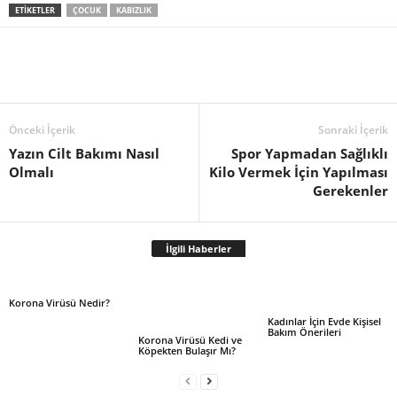
ETIKETLER
ÇOCUK
KABIZLIK
Önceki İçerik
Sonraki İçerik
Yazın Cilt Bakımı Nasıl
Spor Yapmadan Sağlıklı
Olmalı
Kilo Vermek İçin Yapılması
Gerekenler
İlgili Haberler
Korona Virüsü Nedir?
Kadınlar İçin Evde Kişisel
Bakım Önerileri
Korona Virüsü Kedi ve
Köpekten Bulaşır Mı?