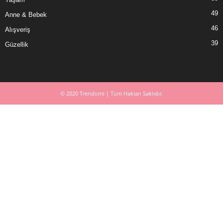
49
Anne & Bebek
46
Alışveriş
39
Güzellik
© 2020 Trendomi | Tüm Hakları Saklıdır.