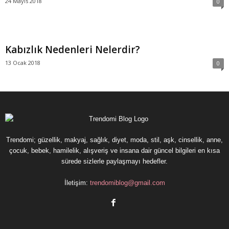
24 Mayıs 2018
0
Kabızlık Nedenleri Nelerdir?
13 Ocak 2018
0
Trendomi; güzellik, makyaj, sağlık, diyet, moda, stil, aşk, cinsellik, anne,
çocuk, bebek, hamilelik, alışveriş ve insana dair güncel bilgileri en kısa
sürede sizlerle paylaşmayı hedefler.
İletişim:
trendomiblog@gmail.com