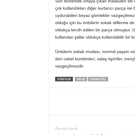
Son dönemde ortaya çıkan maskülen stil ve c
çok kullandıkları diğer kurtarıcı parça is
uydurabilen beyaz gömlekler vazgeçilme
olduğu için bu ünlülerin sokak stillerine de
oldukça tercih edilen bir parça olmuştur. 
kullanılan şallar oldukça kullanılabilir bir
Ünlülerin sokak modası, normal yaşam süren
deri ceket kombinleri, salaş tişörtler, tre
vazgeçilmezdir.
ETIKETLER
SALAŞ
SOKAK STILI
Önceki İçerik