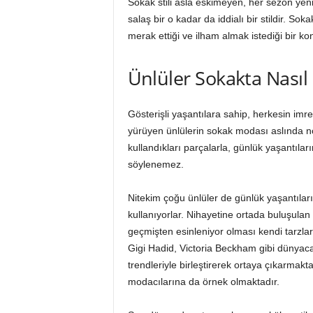
Sokak stili asla eskimeyen, her sezon yeni
salaş bir o kadar da iddialı bir stildir. S
merak ettiği ve ilham almak istediği bir kon
Ünlüler Sokakta Nasıl 
Gösterişli yaşantılara sahip, herkesin imr
yürüyen ünlülerin sokak modası aslında nor
kullandıkları parçalarla, günlük yaşantılar
söylenemez.
Nitekim çoğu ünlüler de günlük yaşantıları
kullanıyorlar. Nihayetine ortada buluşulan
geçmişten esinleniyor olması kendi tarzlar
Gigi Hadid, Victoria Beckham gibi dünyaca 
trendleriyle birleştirerek ortaya çıkarmakt
modacılarına da örnek olmaktadır.