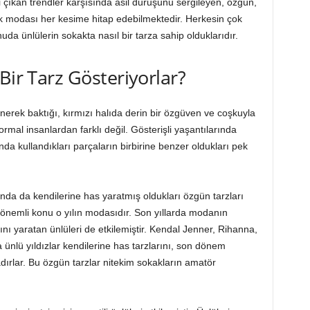
 çıkan trendler karşısında asil duruşunu sergileyen, özgün,
okak modası her kesime hitap edebilmektedir. Herkesin çok
uda ünlülerin sokakta nasıl bir tarza sahip olduklarıdır.
Bir Tarz Gösteriyorlar?
enerek baktığı, kırmızı halıda derin bir özgüven ve coşkuyla
mal insanlardan farklı değil. Gösterişli yaşantılarında
ında kullandıkları parçaların birbirine benzer oldukları pek
nda da kendilerine has yaratmış oldukları özgün tarzları
 önemli konu o yılın modasıdır. Son yıllarda modanın
ını yaratan ünlüleri de etkilemiştir. Kendal Jenner, Rihanna,
ünlü yıldızlar kendilerine has tarzlarını, son dönem
adırlar. Bu özgün tarzlar nitekim sokakların amatör