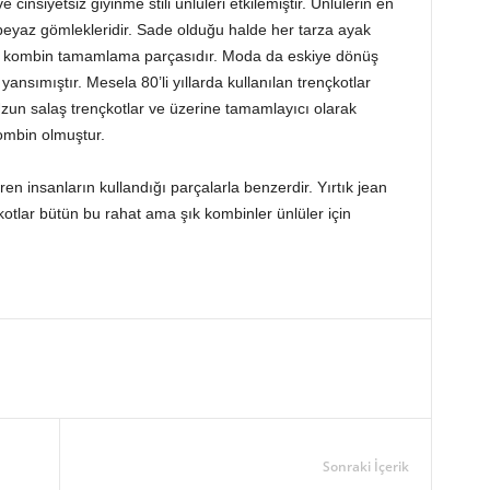
insiyetsiz giyinme stili ünlüleri etkilemiştir. Ünlülerin en
e beyaz gömlekleridir. Sade olduğu halde her tarza ayak
z kombin tamamlama parçasıdır. Moda da eskiye dönüş
 yansımıştır. Mesela 80’li yıllarda kullanılan trençkotlar
Uzun salaş trençkotlar ve üzerine tamamlayıcı olarak
 kombin olmuştur.
 insanların kullandığı parçalarla benzerdir. Yırtık jean
nçkotlar bütün bu rahat ama şık kombinler ünlüler için
Sonraki İçerik