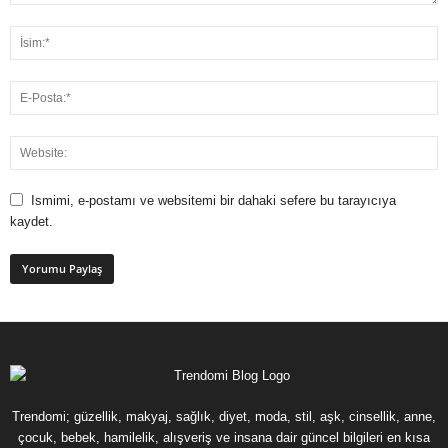
Ismimi, e-postamı ve websitemi bir dahaki sefere bu tarayıcıya
kaydet.
Trendomi; güzellik, makyaj, sağlık, diyet, moda, stil, aşk, cinsellik, anne,
çocuk, bebek, hamilelik, alışveriş ve insana dair güncel bilgileri en kısa