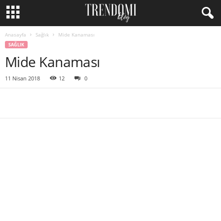
Anasayfa
Sağlık
Mide Kanaması
SAĞLIK
Mide Kanaması
11 Nisan 2018
12
0