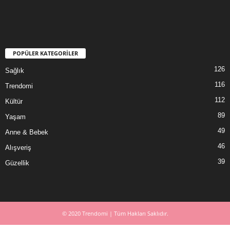
POPÜLER KATEGORİLER
126
Sağlık
116
Trendomi
112
Kültür
89
Yaşam
49
Anne & Bebek
46
Alışveriş
39
Güzellik
© 2020 Trendomi | Tüm Hakları Saklıdır.