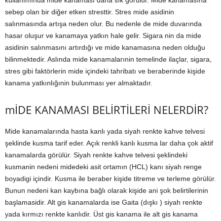
kullanımında mide kanaması daha sık görülür. Mide kanamasına
sebep olan bir diğer etken stresttir. Stres mide asidinin
salınmasında artışa neden olur. Bu nedenle de mide duvarında
hasar oluşur ve kanamaya yatkın hale gelir. Sigara nin da mide
asidinin salınmasını artırdığı ve mide kanamasına neden olduğu
bilinmektedir. Aslında mide kanamalarınin temelinde ilaçlar, sigara,
stres gibi faktörlerin mide içindeki tahribatı ve beraberinde kişide
kanama yatkınlığınin bulunması yer almaktadır.
mİDE KANAMASI BELİRTİLERİ NELERDİR?
Mide kanamalarında hasta kanlı yada siyah renkte kahve telvesi
şeklinde kusma tarif eder. Açık renkli kanlı kusma lar daha çok aktif
kanamalarda görülür. Siyah renkte kahve telvesi şeklindeki
kusmanin nedeni midedeki asit ortamın (HCL) kanı siyah renge
boyadigi içindir. Kusma ile beraber kişide titreme ve terleme görülür.
Bunun nedeni kan kaybına bağlı olarak kişide ani şok belirtilerinin
başlamasidir. Alt gis kanamalarda ise Gaita (dışkı ) siyah renkte
yada kırmızı renkte kanlıdir. Üst gis kanama ile alt gis kanama