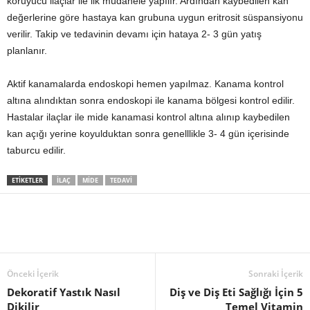
koruyucu ilaçlar ile ilk müdahele yapılır. Ardından kaybedilen kan
değerlerine göre hastaya kan grubuna uygun eritrosit süspansiyonu
verilir. Takip ve tedavinin devamı için hataya 2- 3 gün yatış
planlanır.
Aktif kanamalarda endoskopi hemen yapılmaz. Kanama kontrol
altına alındıktan sonra endoskopi ile kanama bölgesi kontrol edilir.
Hastalar ilaçlar ile mide kanamasi kontrol altına alınıp kaybedilen
kan açığı yerine koyulduktan sonra genelllikle 3- 4 gün içerisinde
taburcu edilir.
ETIKETLER
İLAÇ
MIDE
TEDAVI
Önceki İçerik
Sonraki İçerik
Dekoratif Yastık Nasıl
Diş ve Diş Eti Sağlığı İçin 5
Dikilir
Temel Vitamin