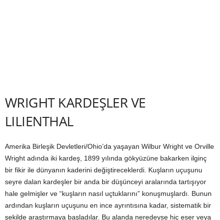
WRIGHT KARDEŞLER VE
LILIENTHAL
Amerika Birleşik Devletleri/Ohio’da yaşayan Wilbur Wright ve Orville
Wright adında iki kardeş, 1899 yılında gökyüzüne bakarken ilginç
bir fikir ile dünyanın kaderini değiştireceklerdi. Kuşların uçuşunu
seyre dalan kardeşler bir anda bir düşünceyi aralarında tartışıyor
hale gelmişler ve “kuşların nasıl uçtuklarını” konuşmuşlardı. Bunun
ardından kuşların uçuşunu en ince ayrıntısına kadar, sistematik bir
şekilde araştırmaya başladılar. Bu alanda neredeyse hiç eser veya