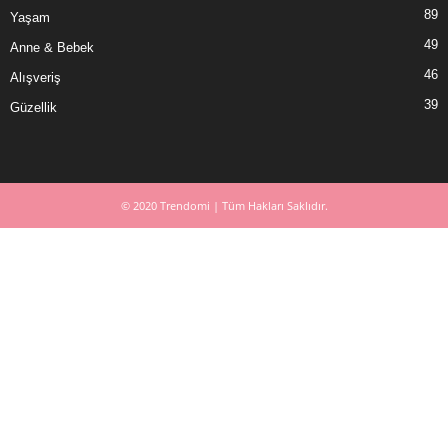
89
Yaşam
49
Anne & Bebek
46
Alışveriş
39
Güzellik
© 2020 Trendomi | Tüm Hakları Saklıdır.