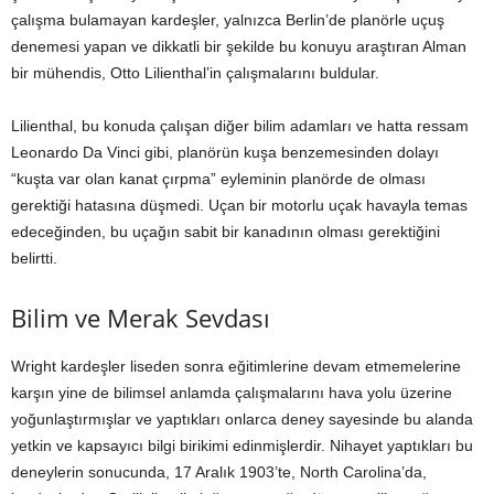
çalışma bulamayan kardeşler, yalnızca Berlin’de planörle uçuş
denemesi yapan ve dikkatli bir şekilde bu konuyu araştıran Alman
bir mühendis, Otto Lilienthal’in çalışmalarını buldular.
Lilienthal, bu konuda çalışan diğer bilim adamları ve hatta ressam
Leonardo Da Vinci gibi, planörün kuşa benzemesinden dolayı
“kuşta var olan kanat çırpma” eyleminin planörde de olması
gerektiği hatasına düşmedi. Uçan bir motorlu uçak havayla temas
edeceğinden, bu uçağın sabit bir kanadının olması gerektiğini
belirtti.
Bilim ve Merak Sevdası
Wright kardeşler liseden sonra eğitimlerine devam etmemelerine
karşın yine de bilimsel anlamda çalışmalarını hava yolu üzerine
yoğunlaştırmışlar ve yaptıkları onlarca deney sayesinde bu alanda
yetkin ve kapsayıcı bilgi birikimi edinmişlerdir. Nihayet yaptıkları bu
deneylerin sonucunda, 17 Aralık 1903’te, North Carolina’da,