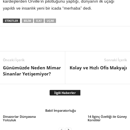
kardeşlerden Orville’in pilotluğunu yaptığı, dünyanın ilk uçağı
yapıldı ve insanlık yeni bir icada “merhaba” dedi.
ETIKETLER
BILIM
İCAT
UÇAK
Önceki İçerik
Sonraki İçerik
Günümüzde Neden Mimar
Kolay ve Hızlı Ofis Makyajı
Sinanlar Yetişemiyor?
İlgili Haberler
Babil İmparatorluğu
Dinazorlar Dünyasına
14 İlginç Özelliği ile Güney
Yolculuk
Koreliler