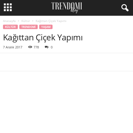
Anasayfa
Kültür
Kağıttan Çiçek Yapımı
KÜLTÜR
TRENDOMI
YAŞAM
Kağıttan Çiçek Yapımı
7 Aralık 2017
778
0