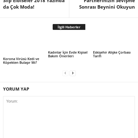
Slip Elbiseler 2018 Yazında
Partnerinizin Sevişme
da Çok Moda!
Sonrası Beynini Okuyun
İlgili Haberler
Kadınlar İçin Evde Kişisel
Eskişehir Alişke Çorbası
Bakım Önerileri
Tarifi
Korona Virüsü Kedi ve
Köpekten Bulaşır Mı?
YORUM YAP