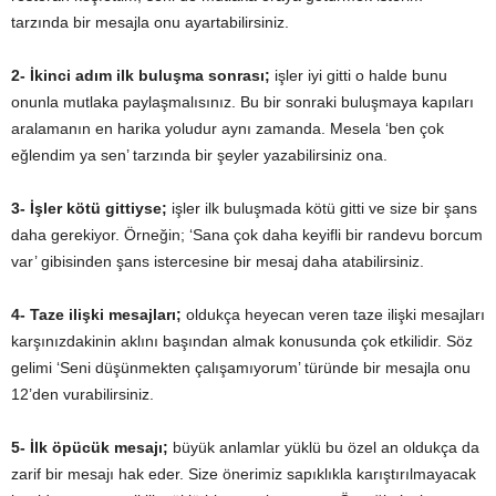
tarzında bir mesajla onu ayartabilirsiniz.
2- İkinci adım ilk buluşma sonrası;
işler iyi gitti o halde bunu
onunla mutlaka paylaşmalısınız. Bu bir sonraki buluşmaya kapıları
aralamanın en harika yoludur aynı zamanda. Mesela ‘ben çok
eğlendim ya sen’ tarzında bir şeyler yazabilirsiniz ona.
3- İşler kötü gittiyse;
işler ilk buluşmada kötü gitti ve size bir şans
daha gerekiyor. Örneğin; ‘Sana çok daha keyifli bir randevu borcum
var’ gibisinden şans istercesine bir mesaj daha atabilirsiniz.
4- Taze ilişki mesajları;
oldukça heyecan veren taze ilişki mesajları
karşınızdakinin aklını başından almak konusunda çok etkilidir. Söz
gelimi ‘Seni düşünmekten çalışamıyorum’ türünde bir mesajla onu
12’den vurabilirsiniz.
5- İlk öpücük mesajı;
büyük anlamlar yüklü bu özel an oldukça da
zarif bir mesajı hak eder. Size önerimiz sapıklıkla karıştırılmayacak