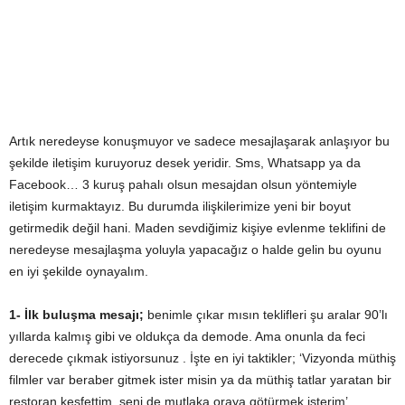
Artık neredeyse konuşmuyor ve sadece mesajlaşarak anlaşıyor bu
şekilde iletişim kuruyoruz desek yeridir. Sms, Whatsapp ya da
Facebook… 3 kuruş pahalı olsun mesajdan olsun yöntemiyle
iletişim kurmaktayız. Bu durumda ilişkilerimize yeni bir boyut
getirmedik değil hani. Maden sevdiğimiz kişiye evlenme teklifini de
neredeyse mesajlaşma yoluyla yapacağız o halde gelin bu oyunu
en iyi şekilde oynayalım.
1- İlk buluşma mesajı;
benimle çıkar mısın teklifleri şu aralar 90’lı
yıllarda kalmış gibi ve oldukça da demode. Ama onunla da feci
derecede çıkmak istiyorsunuz . İşte en iyi taktikler; ‘Vizyonda müthiş
filmler var beraber gitmek ister misin ya da müthiş tatlar yaratan bir
restoran keşfettim, seni de mutlaka oraya götürmek isterim’