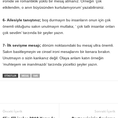
ironide ve romantiklik yüklü bir mesaj atmanız. Örneğin ’çok
etkilendim, o anın büyüsünden kurtulamıyorum’ yazabilirsiniz.
6- Ailesiyle tanıştınız;
boş durmayın bu insanların onun için çok
önemli olduğunu sakın unutmayın mutlaka; ‘ çok tatlı insanlar onları
çok sevdim’ tarzında bir şeyler yazın.
7- İlk sevişme mesajı;
dönüm noktasındaki bu mesaj ultra önemli.
Sakın basitleşmeyin ve cinsel ironi mesajlarını bir kenara bırakın.
Unutmayın o sizin kankanız değil. Olaya anlam katın örneğin
‘muhteşem ve inanılmazdı’ tarzında yüceltici şeyler yazın.
ETIKETLER
MESAJ
SMS
Önceki İçerik
Sonraki İçerik