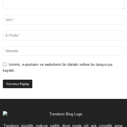
Ismimi, e-postamı ve websitemi bir dahaki sefere bu tarayıcıya
kaydet.
Trendomi; güzellik, makyaj, sağlık, diyet, moda, stil, aşk, cinsellik, anne,