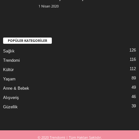
1 Nisan 2020
POPÜLER KATEGORİLER
126
Sağlık
116
Trendomi
112
Kültür
89
Yaşam
49
Anne & Bebek
46
Alışveriş
39
Güzellik
© 2020 Trendomi | Tüm Hakları Saklıdır.