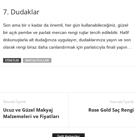
7. Dudaklar
Son ama bir o kadar da önemli, her gün kullanabileceğiniz, güzel
bir açık pembe ve parlak mercan rengi rujlar tercih edilebilir. Hafif
dokunuşlarla alt dudağınıza uygulayın, dudaklarınıza yayın ve son
olarak rengi biraz daha canlandırmak için parlatıcıyla finali yapın…
ETIKETLER
MAKYAJ İPUÇLARI
Önceki İçerik
Sonraki İçerik
Ucuz ve Güzel Makyaj
Rose Gold Saç Rengi
Malzemeleri ve Fiyatları
İlgili Haberler