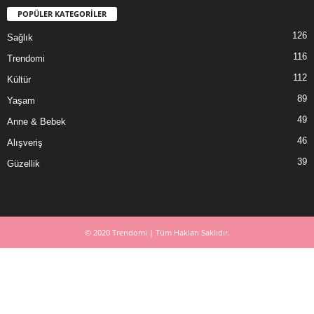
POPÜLER KATEGORİLER
126
Sağlık
116
Trendomi
112
Kültür
89
Yaşam
49
Anne & Bebek
46
Alışveriş
39
Güzellik
© 2020 Trendomi | Tüm Hakları Saklıdır.