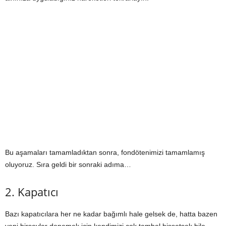
Bu aşamaları tamamladıktan sonra, fondötenimizi tamamlamış
oluyoruz. Sıra geldi bir sonraki adıma…
2. Kapatıcı
Bazı kapatıcılara her ne kadar bağımlı hale gelsek de, hatta bazen
yeni birşeyler denemek için kendimizi çok tembel hissetsek bile,