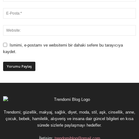
Ismimi, e-postamı ve websitemi bir dahaki sefere bu tarayıcıya
kaydet.
Trendomi; güzellik, makyaj, sağlık, diyet, moda, stil, aşk, cinsellik, anne,
çocuk, bebek, hamilelik, alışveriş ve insana dair güncel bilgileri en kısa
sürede sizlerle paylaşmayı hedefler.
İletişim:
trendomiblog@gmail.com