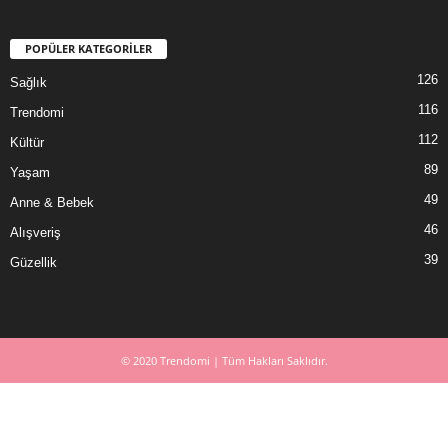
POPÜLER KATEGORİLER
126
Sağlık
116
Trendomi
112
Kültür
89
Yaşam
49
Anne & Bebek
46
Alışveriş
39
Güzellik
© 2020 Trendomi | Tüm Hakları Saklıdır.