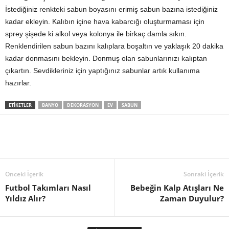
İstediğiniz renkteki sabun boyasını erimiş sabun bazına istediğiniz
kadar ekleyin. Kalıbın içine hava kabarcığı oluşturmaması için
sprey şişede ki alkol veya kolonya ile birkaç damla sıkın.
Renklendirilen sabun bazını kalıplara boşaltın ve yaklaşık 20 dakika
kadar donmasını bekleyin. Donmuş olan sabunlarınızı kalıptan
çıkartın. Sevdikleriniz için yaptığınız sabunlar artık kullanıma
hazırlar.
ETIKETLER
BANYO
DEKORASYON
EV
SABUN
Önceki İçerik
Sonraki İçerik
Futbol Takımları Nasıl
Bebeğin Kalp Atışları Ne
Yıldız Alır?
Zaman Duyulur?