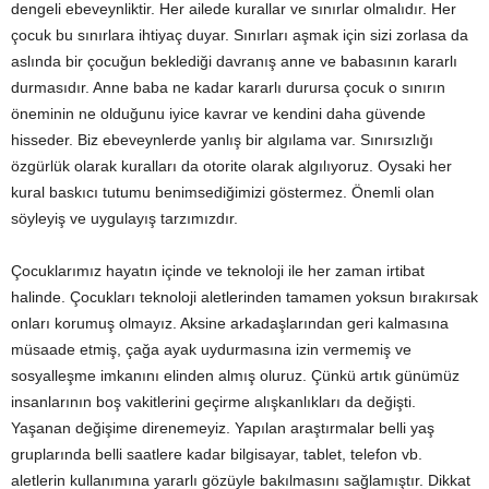
dengeli ebeveynliktir. Her ailede kurallar ve sınırlar olmalıdır. Her
çocuk bu sınırlara ihtiyaç duyar. Sınırları aşmak için sizi zorlasa da
aslında bir çocuğun beklediği davranış anne ve babasının kararlı
durmasıdır. Anne baba ne kadar kararlı durursa çocuk o sınırın
öneminin ne olduğunu iyice kavrar ve kendini daha güvende
hisseder. Biz ebeveynlerde yanlış bir algılama var. Sınırsızlığı
özgürlük olarak kuralları da otorite olarak algılıyoruz. Oysaki her
kural baskıcı tutumu benimsediğimizi göstermez. Önemli olan
söyleyiş ve uygulayış tarzımızdır.
Çocuklarımız hayatın içinde ve teknoloji ile her zaman irtibat
halinde. Çocukları teknoloji aletlerinden tamamen yoksun bırakırsak
onları korumuş olmayız. Aksine arkadaşlarından geri kalmasına
müsaade etmiş, çağa ayak uydurmasına izin vermemiş ve
sosyalleşme imkanını elinden almış oluruz. Çünkü artık günümüz
insanlarının boş vakitlerini geçirme alışkanlıkları da değişti.
Yaşanan değişime direnemeyiz. Yapılan araştırmalar belli yaş
gruplarında belli saatlere kadar bilgisayar, tablet, telefon vb.
aletlerin kullanımına yararlı gözüyle bakılmasını sağlamıştır. Dikkat