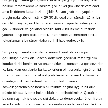
2-4 yaş grubuna
geldiğimizde artık beyin gelişiminin büyük bir
bölümü tamamlanmaya başlamış olur. Gelişim yine devam eder
ama ilk dönem kadar hızlı değildir. Bu yaş grubunda yapılan
araştırmalar göstermiştir ki 20-30 dk ideal olan süredir. Eğitici bir
çizgi film, sayılar, renkler öğreten yaşına uygun bir video yada
çocuk ninnileri ve şarkıları olabilir. Tabi ki bu izleme süresinde
yanında olup ona eşlik etmeniz, hareketleri ve mimikleri birlikte
tekrarlamanız bu süreyi daha verimli hale getirecektir.
5-6 yaş grubunda
ise izleme süresi 1 saat olarak uygun
görülmüştür. Artık okul öncesi dönemde çocuklarımız çizgi film
karakterlerini benimser ve onlar hakkında konuşmayı çok severler.
Kullandıkları eşyalarda bu karakterlerin olması onlar için önemlidir.
Eğer bu yaş grubunda teknoloji aletlerini tamamen kısıtlarsanız
arkadaşları ile okul ortamlarında geri kalmasına ve
sosyalleşememesine neden olursunuz. Yaşına uygun bir dille
günde bir saat izleme hakkı olduğunu belirtebilirsiniz. Çocuğunuz
bu sınırı aşmak isteyecek, sizi defalarca deneyecektir önemli olan
sizin kararlı durmanız ve her defasında sakin bir ses tonu ile kuralı