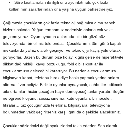
Süre kısıtlamaları ile ilgili onu aydınlatmalı, çok fazla
kullanımın zararlarından ona yaşına uygun bahsetmeliyiz.
Çağımızda çocukların çok fazla teknoloji bağımlısı olma sebebi
bizleriz aslında. Yoğun tempomuz nedeniyle onlarla çok vakit
geçiremiyoruz. Oyun oynama anlarında bile bir gözümüz
televizyonda, bir elimiz telefonda… Çocuklarımız tüm günü kapalı
mekanlarda yalnız olarak geçiriyor ve teknolojiyi kaçış yolu olarak
görüyorlar. Bazen bu durum bize kolaylık gibi gelse de hiperaktivite,
dikkat dağınıklığı, kaygı bozukluğu, fobi gibi sıkıntılar ile
çocuklarımızın geleceğini karartıyor. Bu nedenle çocuklarımıza
bilgisayarı kapat, telefonu bırak diye baskı yapmak yerine onlara
alternatif vermeliyiz. Birlikte oyunlar oynayacak, sohbetler edilecek
aile ortamları hiçbir çocuğun hayır demeyeceği anlar yaratır. Bugün
ne öğrendik oyunu, sessiz sinema, kutu oyunları, bilmeceler,
fıkralar… Siz çocuğunuzla telefona, bilgisayara, televizyona
bölünmeden vakit geçirirseniz karşılığını da o şekilde alacaksınız.
Çocuklar sözlerimizi değil ayak izlerimi takip ederler. Son olarak