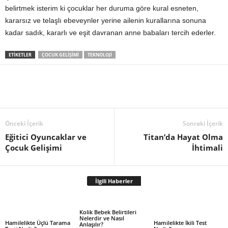
belirtmek isterim ki çocuklar her duruma göre kural esneten,
kararsız ve telaşlı ebeveynler yerine ailenin kurallarına sonuna
kadar sadık, kararlı ve eşit davranan anne babaları tercih ederler.
ETIKETLER
ÇOCUK GELIŞIMI
TEKNOLOJI
Önceki İçerik
Sonraki İçerik
Eğitici Oyuncaklar ve
Titan’da Hayat Olma
Çocuk Gelişimi
İhtimali
İlgili Haberler
Kolik Bebek Belirtileri
Nelerdir ve Nasıl
Hamilelikte Üçlü Tarama
Hamilelikte İkili Test
Anlaşılır?