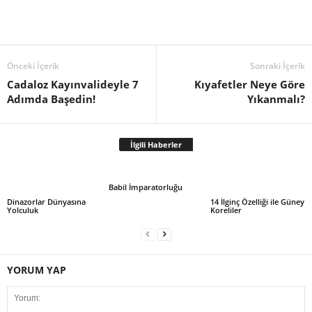
Önceki İçerik
Sonraki İçerik
Cadaloz Kayınvalideyle 7
Kıyafetler Neye Göre
Adımda Başedin!
Yıkanmalı?
İlgili Haberler
Babil İmparatorluğu
Dinazorlar Dünyasına
14 İlginç Özelliği ile Güney
Yolculuk
Koreliler
YORUM YAP