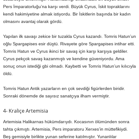
Pers İmparatorluğu’na karşı verdi. Büyük Cyrus, İskit topraklarını
kendi hakimiyetine almak istiyordu. Bir İskitlerin başında bir kadın
olmasını avantaj olarak gördü.
Yapılan ilk savaşı zekice bir tuzakla Cyrus kazandı. Tomris Hatun’un
oğlu Spargapises esir düştü. Rivayete göre Spargapises intihar etti.
Tomris Hatun ve Cyrus ikinci bir savaş için karşı karşıya geldiler.
Cyrus pekçok savaş kazanmıştı ve kendine güveniyordu. Ama
sonuç onun istediği gbi olmadı. Kaybetti ve Tomris Hatun’un kılıcıyla
öldü.
Tomris Hatun Antik yazarların en çok sevdiği figürlerden biridir.
Sonraki dönemde de sayısız sanatçıya ilham vermiştir.
4- Kraliçe Artemisia
Artemisia Halikarnas hükümdarıydı. Kocasının ölümünden sonra
tahta çıkmıştı. Artemisia, Pers imparatoru Xerxes’in müttefikiydi.
Beş gemisiyle birlikte yunan seferine katılmıştır. Yunanlılar