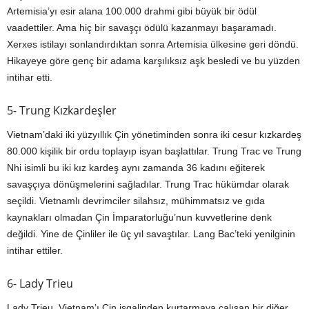
Artemisia’yı esir alana 100.000 drahmi gibi büyük bir ödül
vaadettiler. Ama hiç bir savaşçı ödülü kazanmayı başaramadı.
Xerxes istilayı sonlandırdıktan sonra Artemisia ülkesine geri döndü.
Hikayeye göre genç bir adama karşılıksız aşk besledi ve bu yüzden
intihar etti.
5- Trung Kızkardeşler
Vietnam’daki iki yüzyıllık Çin yönetiminden sonra iki cesur kızkardeş
80.000 kişilik bir ordu toplayıp isyan başlattılar. Trung Trac ve Trung
Nhi isimli bu iki kız kardeş aynı zamanda 36 kadını eğiterek
savaşçıya dönüşmelerini sağladılar. Trung Trac hükümdar olarak
seçildi. Vietnamlı devrimciler silahsız, mühimmatsız ve gıda
kaynakları olmadan Çin İmparatorluğu’nun kuvvetlerine denk
değildi. Yine de Çinliler ile üç yıl savaştılar. Lang Bac’teki yenilginin
intihar ettiler.
6- Lady Trieu
Lady Trieu, Vietnam’ı Çin işgalinden kurtarmaya çalışan bir diğer