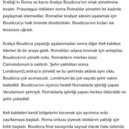
Krallığı’nı Roma ve karısı Kraliçe Boudicca’nın ortak yönetimine
bıraktı. Prasutagus öldükten sonra Romalılar yönetimi bir kadınla
paylaşmak istemediler. Romalılar kraliyet ailesini aşalamak için
Boudicca’yı halk önünde dövdürdüler. Boudicca’nın kızları ise
tecavüze uğradı.
Kraliçe Boudicca yaşadığı aşalanmadan sonra diğer Kelt kabilesi
liderleri ile bir araya geldi. Romalıları adana kovmak için anlaştılar.
Boudicca’nın yönetti ordu, Romalıların merkes üssü
Camulodunum’a saldırdı. Şehri yaktıktan sonra
Londinium(Londra)’a yöneldi ve bu şehrinda akibeti aynı oldu.
Boudicca çok acımasızdı. Londinium’da çok sayıda şehir sakini
katledildi. Boudicca’nın üçüncü hedefi Romalılarla işbirliği yapan
Verulamium şehriydi. Romalılarla işbirliği yapan herkes öldürüldü ve
şehir yokedildi.
Kelt kabileleri kendi bölgelerini korumak için ayrılınca ordu
zayıflamaya başladı. Roma ordusu yiyecek stoklarını yaktığı için
kıtlık başladı. Boudicca final savaşında sayısal olarak hala üstündü.