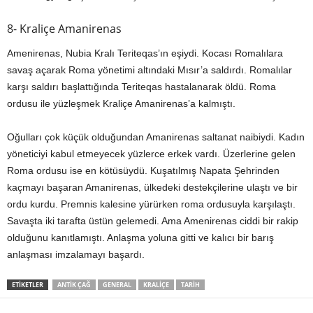
8- Kraliçe Amanirenas
Amenirenas, Nubia Kralı Teriteqas’ın eşiydi. Kocası Romalılara
savaş açarak Roma yönetimi altındaki Mısır’a saldırdı. Romalılar
karşı saldırı başlattığında Teriteqas hastalanarak öldü. Roma
ordusu ile yüzleşmek Kraliçe Amanirenas’a kalmıştı.
Oğulları çok küçük olduğundan Amanirenas saltanat naibiydi. Kadın
yöneticiyi kabul etmeyecek yüzlerce erkek vardı. Üzerlerine gelen
Roma ordusu ise en kötüsüydü. Kuşatılmış Napata Şehrinden
kaçmayı başaran Amanirenas, ülkedeki destekçilerine ulaştı ve bir
ordu kurdu. Premnis kalesine yürürken roma ordusuyla karşılaştı.
Savaşta iki tarafta üstün gelemedi. Ama Amenirenas ciddi bir rakip
olduğunu kanıtlamıştı. Anlaşma yoluna gitti ve kalıcı bir barış
anlaşması imzalamayı başardı.
ETIKETLER
ANTIK ÇAĞ
GENERAL
KRALIÇE
TARIH