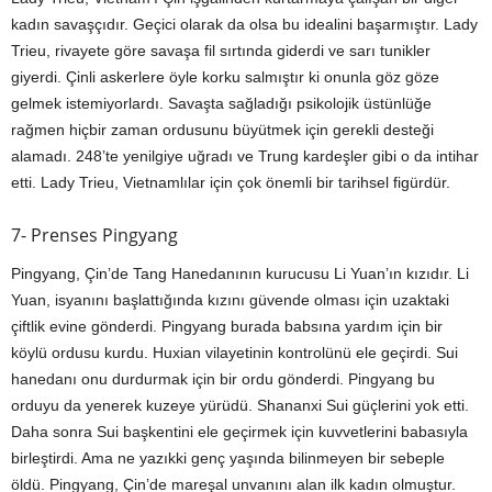
kadın savaşçıdır. Geçici olarak da olsa bu idealini başarmıştır. Lady
Trieu, rivayete göre savaşa fil sırtında giderdi ve sarı tunikler
giyerdi. Çinli askerlere öyle korku salmıştır ki onunla göz göze
gelmek istemiyorlardı. Savaşta sağladığı psikolojik üstünlüğe
rağmen hiçbir zaman ordusunu büyütmek için gerekli desteği
alamadı. 248’te yenilgiye uğradı ve Trung kardeşler gibi o da intihar
etti. Lady Trieu, Vietnamlılar için çok önemli bir tarihsel figürdür.
7- Prenses Pingyang
Pingyang, Çin’de Tang Hanedanının kurucusu Li Yuan’ın kızıdır. Li
Yuan, isyanını başlattığında kızını güvende olması için uzaktaki
çiftlik evine gönderdi. Pingyang burada babsına yardım için bir
köylü ordusu kurdu. Huxian vilayetinin kontrolünü ele geçirdi. Sui
hanedanı onu durdurmak için bir ordu gönderdi. Pingyang bu
orduyu da yenerek kuzeye yürüdü. Shananxi Sui güçlerini yok etti.
Daha sonra Sui başkentini ele geçirmek için kuvvetlerini babasıyla
birleştirdi. Ama ne yazıkki genç yaşında bilinmeyen bir sebeple
öldü. Pingyang, Çin’de mareşal unvanını alan ilk kadın olmuştur.