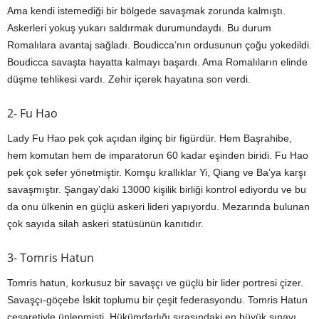
Ama kendi istemediği bir bölgede savaşmak zorunda kalmıştı.
Askerleri yokuş yukarı saldırmak durumundaydı. Bu durum
Romalılara avantaj sağladı. Boudicca’nın ordusunun çoğu yokedildi.
Boudicca savaşta hayatta kalmayı başardı. Ama Romalıların elinde
düşme tehlikesi vardı. Zehir içerek hayatına son verdi.
2- Fu Hao
Lady Fu Hao pek çok açıdan ilginç bir figürdür. Hem Başrahibe,
hem komutan hem de imparatorun 60 kadar eşinden biridi. Fu Hao
pek çok sefer yönetmiştir. Komşu krallıklar Yi, Qiang ve Ba’ya karşı
savaşmıştır. Şangay’daki 13000 kişilik birliği kontrol ediyordu ve bu
da onu ülkenin en güçlü askeri lideri yapıyordu. Mezarında bulunan
çok sayıda silah askeri statüsünün kanıtıdır.
3- Tomris Hatun
Tomris hatun, korkusuz bir savaşçı ve güçlü bir lider portresi çizer.
Savaşçı-göçebe İskit toplumu bir çeşit federasyondu. Tomris Hatun
cesaretiyle ünlenmişti. Hükümdarlığı sırasındaki en büyük sınavı