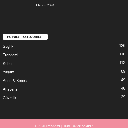
1 Nisan 2020
POPÜLER KATEGORİLER
126
Sağlık
116
Trendomi
112
Kültür
89
Yaşam
49
Anne & Bebek
46
Alışveriş
39
Güzellik
© 2020 Trendomi | Tüm Hakları Saklıdır.