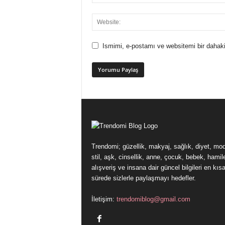
Ismimi, e-postamı ve websitemi bir dahaki
Trendomi; güzellik, makyaj, sağlık, diyet, mo
stil, aşk, cinsellik, anne, çocuk, bebek, hamile
alışveriş ve insana dair güncel bilgileri en kıs
sürede sizlerle paylaşmayı hedefler.
İletişim:
trendomiblog@gmail.com