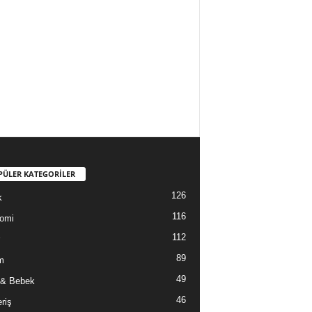
PÜLER KATEGORİLER
126
k
116
omi
112
89
m
49
 & Bebek
46
riş