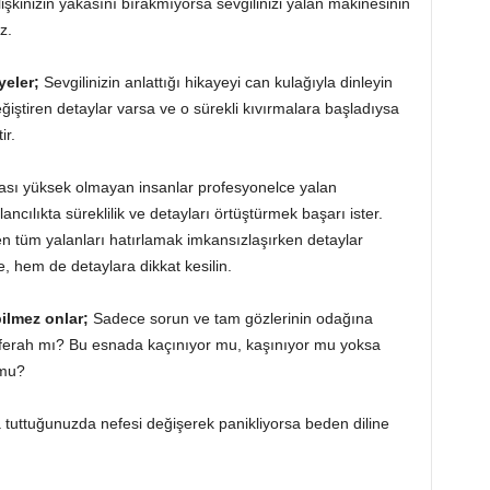
 ilişkinizin yakasını bırakmıyorsa sevgilinizi yalan makinesinin
z.
yeler;
Sevgilinizin anlattığı hikayeyi can kulağıyla dinleyin
iştiren detaylar varsa ve o sürekli kıvırmalara başladıysa
ir.
sı yüksek olmayan insanlar profesyonelce yalan
ncılıkta süreklilik ve detayları örtüştürmek başarı ister.
tüm yalanları hatırlamak imkansızlaşırken detaylar
e, hem de detaylara dikkat kesilin.
bilmez onlar;
Sadece sorun ve tam gözlerinin odağına
ferah mı? Bu esnada kaçınıyor mu, kaşınıyor mu yoksa
 mu?
uttuğunuzda nefesi değişerek panikliyorsa beden diline