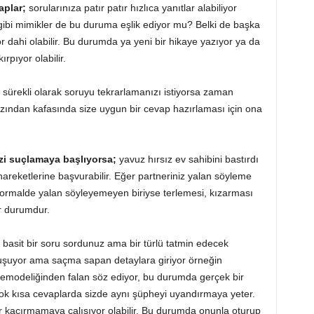
aplar;
sorularınıza patır patır hızlıca yanıtlar alabiliyor
i mimikler de bu duruma eşlik ediyor mu? Belki de başka
or dahi olabilir. Bu durumda ya yeni bir hikaye yazıyor ya da
rpıyor olabilir.
sürekli olarak soruyu tekrarlamanızı istiyorsa zaman
zından kafasında size uygun bir cevap hazırlaması için ona
izi suçlamaya başlıyorsa;
yavuz hırsız ev sahibini bastırdı
areketlerine başvurabilir. Eğer partneriniz yalan söyleme
ormalde yalan söyleyemeyen biriyse terlemesi, kızarması
r durumdur.
basit bir soru sordunuz ama bir türlü tatmin edecek
nuşuyor ama saçma sapan detaylara giriyor örneğin
demodeliğinden falan söz ediyor, bu durumda gerçek bir
n çok kısa cevaplarda sizde aynı şüpheyi uyandırmaya yeter.
er kaçırmamaya çalışıyor olabilir. Bu durumda onunla oturup