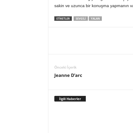
sakin ve uzunca bir konuşma yapmanın vak
ETIKETLER
SEVGILI
YALAN
Önceki İçerik
Jeanne D’arc
İlgili Haberler