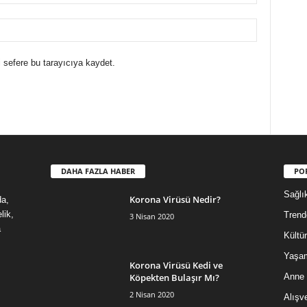
 sefere bu tarayıcıya kaydet.
DAHA FAZLA HABER
PO
Sağlı
Korona Virüsü Nedir?
da,
lik,
Trend
3 Nisan 2020
a
Kültür
Yaşa
Korona Virüsü Kedi ve
Köpekten Bulaşır Mı?
Anne
2 Nisan 2020
Alışve