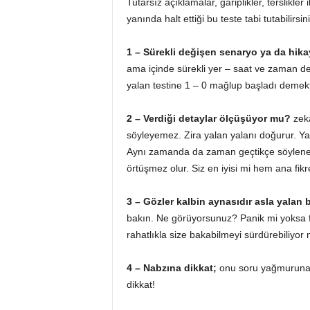
Tutarsız açıklamalar, gariplikler, terslikler
yanında halt ettiği bu teste tabi tutabilirsini
1 – Sürekli değişen senaryo ya da hika
ama içinde sürekli yer – saat ve zaman değ
yalan testine 1 – 0 mağlup başladı demekt
2 – Verdiği detaylar ölçüşüyor mu?
zeka
söyleyemez. Zira yalan yalanı doğurur. Yala
Aynı zamanda da zaman geçtikçe söylenen 
örtüşmez olur. Siz en iyisi mi hem ana fikr
3 – Gözler kalbin aynasıdır asla yalan 
bakın. Ne görüyorsunuz? Panik mi yoksa 
rahatlıkla size bakabilmeyi sürdürebiliyor
4 – Nabzına dikkat;
onu soru yağmuruna t
dikkat!