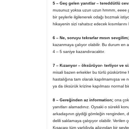
5 – Geç gelen yanıtlar – tereddütlü cev
musunuz yoksa uzun uzun hmmm, eeee gib
bir şeylerle ilgilenerek odağı bozmak istiy
hikayenin sizi rahatsız edecek kısımlarını kı
6 – Ne, soruyu tekrarlar mısın sevgilim;
kazanmaya çalıyor olabilir. Bu durum en a
4 – 5 saniye kazandıracaktır.
7 – Kızarıyor – öksürüyor- terliyor ve s
misali bazen erkekler bu türlü püskürtme h
hastalığına tam olarak kapılmamışsa ve n
ya da öksürük krizine kapılması normal bi
8 – Gereğinden az information;
ona çok 
yanıtları alamadınız. Oysaki o sürekli ko
arkadaşının giydiği gömleğin renginden, 
delili saklamaya çalışıyor olabilir. Verile
Kısacası tüm varlığıyla ağzından bir şeyl