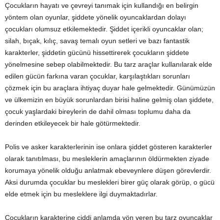
Çocukların hayatı ve çevreyi tanımak için kullandığı en belirgin
yöntem olan oyunlar, şiddete yönelik oyuncaklardan dolayı
çocukları olumsuz etkilemektedir. Şiddet içerikli oyuncaklar olan;
silah, bıçak, kılıç, savaş temalı oyun setleri ve bazı fantastik
karakterler, şiddetin gücünü hissettirerek çocukların şiddete
yönelmesine sebep olabilmektedir. Bu tarz araçlar kullanılarak elde
edilen gücün farkına varan çocuklar, karşılaştıkları sorunları
çözmek için bu araçlara ihtiyaç duyar hale gelmektedir. Günümüzün
ve ülkemizin en büyük sorunlardan birisi haline gelmiş olan şiddete,
çocuk yaşlardaki bireylerin de dahil olması toplumu daha da
derinden etkileyecek bir hale götürmektedir.
Polis ve asker karakterlerinin ise onlara şiddet gösteren karakterler
olarak tanıtılması, bu mesleklerin amaçlarının öldürmekten ziyade
korumaya yönelik olduğu anlatmak ebeveynlere düşen görevlerdir.
Aksi durumda çocuklar bu meslekleri birer güç olarak görüp, o gücü
elde etmek için bu mesleklere ilgi duymaktadırlar.
Çocukların karakterine ciddi anlamda yön veren bu tarz oyuncaklar