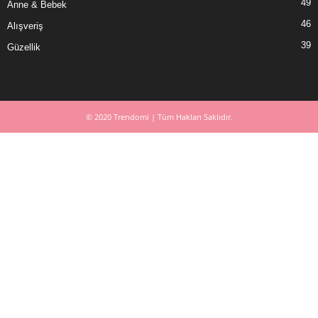
49
Anne & Bebek
46
Alışveriş
39
Güzellik
© 2020 Trendomi | Tüm Hakları Saklıdır.