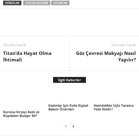
ETIKETLER
ÇOCUK GELIŞIMI
OYUNCAK
Önceki İçerik
Sonraki İçerik
Titan’da Hayat Olma
Göz Çevresi Makyajı Nasıl
İhtimali
Yapılır?
İlgili Haberler
Kadınlar İçin Evde Kişisel
Hamilelikte Üçlü Tarama
Bakım Önerileri
Testi Nedir?
Korona Virüsü Kedi ve
Köpekten Bulaşır Mı?