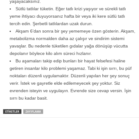
yaşayacaksınız.
Sütlü tatlılar tüketin. Eğer tatlı krizi yaşıyor ve sürekli tatlı
yeme ihtiyacı duyuyorsanız hafta bir veya iki kere sütlü tatlı
tercih edin. Şerbetli tatlılardan uzak durun.
Akşam 6’dan sonra bir şey yememeye özen gösterin. Akşam,
metabolizma normalden daha az çalışır ve sindirim sistemi
yavaşlar. Bu nedenle tüketilen gıdalar yağa dönüşüp vücutta
depolanır böylece kilo alım süreci hızlanır.
Bu aşamaları takip edip bunları bir hayat felsefesi haline
getiren insanlar kilo problemi yaşamaz. Tabi ki işin sırrı, bu püf
noktaları düzenli uygulamaktır. Düzenli yapılan her şey sonuç
verir. İstek ve gayretle elde edilemeyecek şey yoktur. Siz
evrenden isteyin ve uygulayın. Evrende size cevap versin. İşin
sırrı bu kadar basit.
ETIKETLER
ZAYIFLAMA