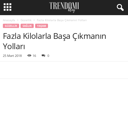
Anasayfa
Güzellik
Fazla Kilolarla Başa Çıkmanın Yolları
GÜZELLIK
SAĞLIK
YAŞAM
Fazla Kilolarla Başa Çıkmanın
Yolları
25 Mart 2018
16
0