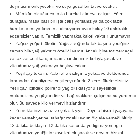
duymasını önleyecektir ve suya güzel bir tat verecektir.
Mümkün olduğunca fazla hareket etmeye çalışın. Eğer
durağan, masa başı bir işte çalışıyorsanız ya da çok fazla
hareket etmeye fırsatınız olmuyorsa evde kolay 10 dakikalık
egzersizler yapın. Temizlik yapmakta kalori yaktırır unutmayın.
Yağsız yoğurt tüketin. Yağsız yoğurdu tek başına yediğiniz
zaman bile yağ yaktırıcı özelliği vardır. Ancak içine toz zerdeçal
ve toz zencefil karıştırırsanız sindiriminiz kolaylaşacak ve
vücudunuz yağ yakmaya başlayacaktır.
Yeşil çay tüketin. Kalp rahatsızlığınız yoksa ve doktorunuz
tarafından öneriliyorsa yeşil çayı günde 2 kere tüketmelisiniz.
Yeşil çay, içindeki polifenol yağ oksidasyonu sayesinde
metabolizmayı güçlendirir ve bağırsakların çalışmasına yardımcı
olur. Bu sayede kilo vermeyi hızlandırır.
Yemeklerinizi az az ve çok sık yiyin. Doyma hissini yaşayana
kadar yemek yerine, tabağınızdaki uygun ölçüde yemeği bitirip
12 dakika bekleyin. 12 dakika sonunda yediğiniz yemeğin
vücudunuza yettiğinin sinyalleri oluşacak ve doyum hissini