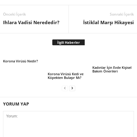
Önceki İçerik
Sonraki İçerik
Ihlara Vadisi Nerededir?
İstiklal Marşı Hikayesi
İlgili Haberler
Korona Virüsü Nedir?
Kadınlar İçin Evde Kişisel
Bakım Önerileri
Korona Virüsü Kedi ve
Köpekten Bulaşır Mı?
YORUM YAP