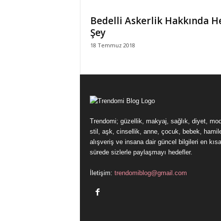
i
Bedelli Askerlik Hakkında H
Şey
18 Temmuz 2018
Trendomi; güzellik, makyaj, sağlık, diyet, mo
stil, aşk, cinsellik, anne, çocuk, bebek, hamile
alışveriş ve insana dair güncel bilgileri en kıs
sürede sizlerle paylaşmayı hedefler.
İletişim:
trendomiblog@gmail.com