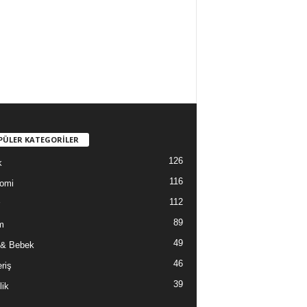
PÜLER KATEGORİLER
126
k
116
omi
112
89
m
49
 & Bebek
46
riş
39
lik