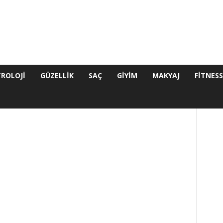
ROLOJI
GÜZELLIK
SAÇ
GIYIM
MAKYAJ
FITNES