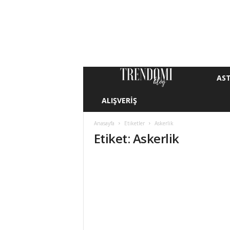
AST
T
ALIŞVERIŞ
r
e
Anasayfa
Etiketler
Askerlik
Etiket: Askerlik
n
d
o
m