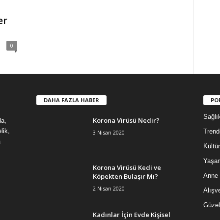
er
0
DAHA FAZLA HABER
PO
Sağlı
Korona Virüsü Nedir?
da,
lik,
Trend
3 Nisan 2020
a
Kültür
Yaşa
Korona Virüsü Kedi ve
Köpekten Bulaşır Mı?
Anne
2 Nisan 2020
Alışve
Güzel
Kadınlar İçin Evde Kişisel