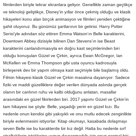
filmlerden biriyle tekrar ekranlara geliyor. Genellikle zaman geçtikçe
ve teknoloji geliştikçe, Disney’in yıllar önce çekmiş olduğu ve klasik
hikayeleri konu alan birçok animasyon ve filmleri yeniden çektiğine
şahit oluyoruz. Bu günümüz şartlarının bir getirisi. Harry Potter
Serisi’yle adından söz ettiren Emma Watson’ın Belle karakterini,
Downtown Abbey dizisiyle bilinen Dan Stevens’ın ise Beast
karakterini canlandırmasıyla en doğru kast seçimlerinden biri
olduğu konuşulan Güzel ve Çirkin, ayrıca Ewan McGregor, Ian
McKellen ve Emma Thompson gibi usta oyuncu kadrosuyla
birleşerek dev bir yapım olmaya kast seçimiyle bile başlamış oldu.
Filmin hikayesi klasik Güzel ve Çirkin masalına dayanıyor: Sadece
fiziki ve maddi güzelliklere değer verilen dünyada aslında gerçek
olanın bir canlının ruhu ve kalbi olduğunu anlatan, masallar
arasındaki en güzel fikirlerden biri. 2017 yapımı Güzel ve Çirkin’in
tam hikayesi ise şöyle: Belle, yaşadığı yerin en güzel kızı. Bu
nedenle onun kendisi gibi yakışıklı ve onu mutlu edecek zenginlikte
biriyle evlenmesini istiyorlar. Kitap okumayı, kasabada dolaşmayı
seven Belle ise bu karakterde bir kız değil. Hatta bu nedenle sırf
etraftakilerin isteklerine uygun davranmadığı için onun normal biri