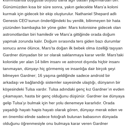
kısmındansa duygusal boyutu daha ağır basan yapımlardan biri.
Günümüzden kısa bir süre sonra, yakın gelecekte Mars’a koloni
kurmak için gidecek bir ekip oluşturulur. Nathaniel Shepard adlı
Genesis CEO’sunun önderliğindeki bu yenilik, bilinmeyen bir hata
yüzünden bambaşka bir yöne gider. Mars kolonisine gidecek olan
astronotlardan biri hamiledir ve Mars’a gittiğinde orada doğum
yapmak zorunda kalır. Doğum sırasında ters giden bazı durumlar
sonucu anne ölünce, Mars’ta doğan ilk bebek olma özelliği taşıyan
Gardner dünyadan bir sır olarak saklanmaya karar verilir. Mars’taki
kolonide yer alan 14 bilim insanı ve astronot dışında hiçbir insanı
tanımayan, dünyayı hiç görmemiş ve insanlığa dair birçok şeyi
bilmeyen Gardner; 16 yaşına geldiğinde sadece android bir
arkadaşı ve bağlandığı sistemler sayesinde ulaştığı, dünyanın bir
köşesindeki Tulsa vardır. Tulsa adındaki genç kız Gardner’ın evden
çıkamayan, hasta bir genç olduğunu düşünür. Gardner ise dünyaya
gelip Tulsa’yı bulmak için her yolu denemeye kararlıdır. Orada
yaşadığı hayatı hapis hayatı olarak gören, dünyayı merak eden ve
en önemlisi elinde sadece fotoğrafı bulunan babasının dünyada
olduğunu öğrenmesiyle onu bulmaya karar veren Gardner