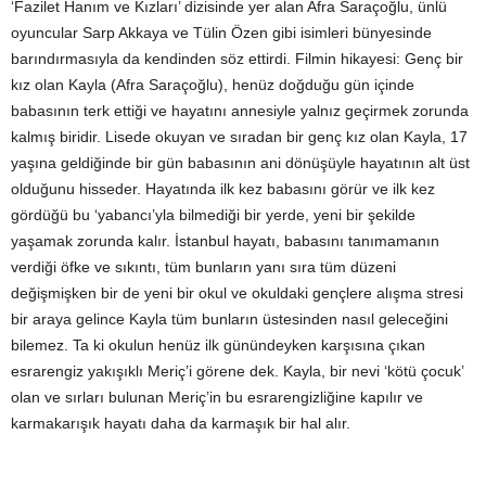
‘Fazilet Hanım ve Kızları’ dizisinde yer alan Afra Saraçoğlu, ünlü
oyuncular Sarp Akkaya ve Tülin Özen gibi isimleri bünyesinde
barındırmasıyla da kendinden söz ettirdi. Filmin hikayesi: Genç bir
kız olan Kayla (Afra Saraçoğlu), henüz doğduğu gün içinde
babasının terk ettiği ve hayatını annesiyle yalnız geçirmek zorunda
kalmış biridir. Lisede okuyan ve sıradan bir genç kız olan Kayla, 17
yaşına geldiğinde bir gün babasının ani dönüşüyle hayatının alt üst
olduğunu hisseder. Hayatında ilk kez babasını görür ve ilk kez
gördüğü bu ‘yabancı’yla bilmediği bir yerde, yeni bir şekilde
yaşamak zorunda kalır. İstanbul hayatı, babasını tanımamanın
verdiği öfke ve sıkıntı, tüm bunların yanı sıra tüm düzeni
değişmişken bir de yeni bir okul ve okuldaki gençlere alışma stresi
bir araya gelince Kayla tüm bunların üstesinden nasıl geleceğini
bilemez. Ta ki okulun henüz ilk günündeyken karşısına çıkan
esrarengiz yakışıklı Meriç’i görene dek. Kayla, bir nevi ‘kötü çocuk’
olan ve sırları bulunan Meriç’in bu esrarengizliğine kapılır ve
karmakarışık hayatı daha da karmaşık bir hal alır.