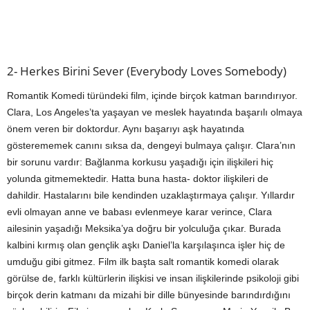
2- Herkes Birini Sever (Everybody Loves Somebody)
Romantik Komedi türündeki film, içinde birçok katman barındırıyor.
Clara, Los Angeles’ta yaşayan ve meslek hayatında başarılı olmaya
önem veren bir doktordur. Aynı başarıyı aşk hayatında
gösterememek canını sıksa da, dengeyi bulmaya çalışır. Clara’nın
bir sorunu vardır: Bağlanma korkusu yaşadığı için ilişkileri hiç
yolunda gitmemektedir. Hatta buna hasta- doktor ilişkileri de
dahildir. Hastalarını bile kendinden uzaklaştırmaya çalışır. Yıllardır
evli olmayan anne ve babası evlenmeye karar verince, Clara
ailesinin yaşadığı Meksika’ya doğru bir yolculuğa çıkar. Burada
kalbini kırmış olan gençlik aşkı Daniel’la karşılaşınca işler hiç de
umduğu gibi gitmez. Film ilk başta salt romantik komedi olarak
görülse de, farklı kültürlerin ilişkisi ve insan ilişkilerinde psikoloji gibi
birçok derin katmanı da mizahi bir dille bünyesinde barındırdığını