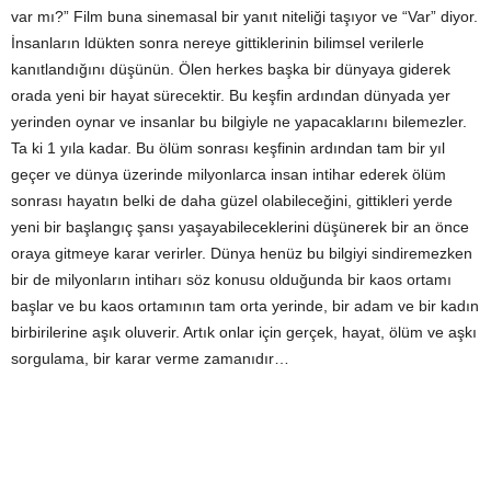
var mı?” Film buna sinemasal bir yanıt niteliği taşıyor ve “Var” diyor.
İnsanların ldükten sonra nereye gittiklerinin bilimsel verilerle
kanıtlandığını düşünün. Ölen herkes başka bir dünyaya giderek
orada yeni bir hayat sürecektir. Bu keşfin ardından dünyada yer
yerinden oynar ve insanlar bu bilgiyle ne yapacaklarını bilemezler.
Ta ki 1 yıla kadar. Bu ölüm sonrası keşfinin ardından tam bir yıl
geçer ve dünya üzerinde milyonlarca insan intihar ederek ölüm
sonrası hayatın belki de daha güzel olabileceğini, gittikleri yerde
yeni bir başlangıç şansı yaşayabileceklerini düşünerek bir an önce
oraya gitmeye karar verirler. Dünya henüz bu bilgiyi sindiremezken
bir de milyonların intiharı söz konusu olduğunda bir kaos ortamı
başlar ve bu kaos ortamının tam orta yerinde, bir adam ve bir kadın
birbirilerine aşık oluverir. Artık onlar için gerçek, hayat, ölüm ve aşkı
sorgulama, bir karar verme zamanıdır…