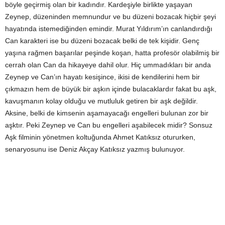
böyle geçirmiş olan bir kadındır. Kardeşiyle birlikte yaşayan
Zeynep, düzeninden memnundur ve bu düzeni bozacak hiçbir şeyi
hayatında istemediğinden emindir. Murat Yıldırım’ın canlandırdığı
Can karakteri ise bu düzeni bozacak belki de tek kişidir. Genç
yaşına rağmen başarılar peşinde koşan, hatta profesör olabilmiş bir
cerrah olan Can da hikayeye dahil olur. Hiç ummadıkları bir anda
Zeynep ve Can’ın hayatı kesişince, ikisi de kendilerini hem bir
çıkmazın hem de büyük bir aşkın içinde bulacaklardır fakat bu aşk,
kavuşmanın kolay olduğu ve mutluluk getiren bir aşk değildir.
Aksine, belki de kimsenin aşamayacağı engelleri bulunan zor bir
aşktır. Peki Zeynep ve Can bu engelleri aşabilecek midir? Sonsuz
Aşk filminin yönetmen koltuğunda Ahmet Katıksız otururken,
senaryosunu ise Deniz Akçay Katıksız yazmış bulunuyor.