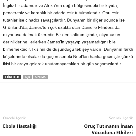
İngiliz bir adamdır ve Afrika’nın doğu bölgesindeki bir kıyıda,
penceresiz ve karanlık bir odada esir tutulmaktadır. Onu esir
tutanlar ise cihadcı savaşçılardır. Dünyanın bir diğer ucunda ise
Grönland’da, James’ten çok uzakta olan Danielle Flinders da
okyanusa dalmak üzeredir. Bir denizaltının içinde, okyanusun
derinliklerine ilerlerken James’in yaşayıp yaşamadığını bile
bilmemektedir. İkisinin de düşündüğü tek şey vardır: Dünyanın farklı
köşelerinde olsalar da geçen seneki Noel’leri harika geçmiştir çünkü
ikisi bir araya gelerek unutamayacakları bir gün yaşamışlardır…
ETIKETLER
AŞK
SINEMA
Önceki İçerik
Sonraki İçerik
Ebola Hastalığı
Oruç Tutmanın İnsan
Vücuduna Etkileri