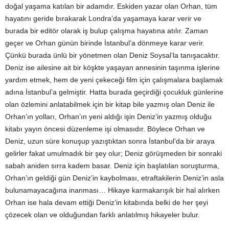
doğal yaşama katılan bir adamdır. Eskiden yazar olan Orhan, tüm
hayatını geride bırakarak Londra’da yaşamaya karar verir ve
burada bir editör olarak iş bulup çalışma hayatına atılır. Zaman
geçer ve Orhan günün birinde İstanbul’a dönmeye karar verir.
Çünkü burada ünlü bir yönetmen olan Deniz Soysal’la tanışacaktır.
Deniz ise ailesine ait bir köşkte yaşayan annesinin taşınma işlerine
yardım etmek, hem de yeni çekeceği film için çalışmalara başlamak
adına İstanbul’a gelmiştir. Hatta burada geçirdiği çocukluk günlerine
olan özlemini anlatabilmek için bir kitap bile yazmış olan Deniz ile
Orhan’ın yolları, Orhan’ın yeni aldığı işin Deniz’in yazmış olduğu
kitabı yayın öncesi düzenleme işi olmasıdır. Böylece Orhan ve
Deniz, uzun süre konuşup yazıştıktan sonra İstanbul’da bir araya
gelirler fakat umulmadık bir şey olur; Deniz görüşmeden bir sonraki
sabah aniden sırra kadem basar. Deniz için başlatılan soruşturma,
Orhan’ın geldiği gün Deniz’in kaybolması, etraftakilerin Deniz’in asla
bulunamayacağına inanması… Hikaye karmakarışık bir hal alırken
Orhan ise hala devam ettiği Deniz’in kitabında belki de her şeyi
çözecek olan ve olduğundan farklı anlatılmış hikayeler bulur.