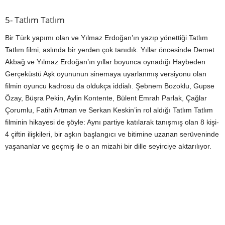
5- Tatlım Tatlım
Bir Türk yapımı olan ve Yılmaz Erdoğan’ın yazıp yönettiği Tatlım
Tatlım filmi, aslında bir yerden çok tanıdık. Yıllar öncesinde Demet
Akbağ ve Yılmaz Erdoğan’ın yıllar boyunca oynadığı Haybeden
Gerçeküstü Aşk oyununun sinemaya uyarlanmış versiyonu olan
filmin oyuncu kadrosu da oldukça iddialı. Şebnem Bozoklu, Gupse
Özay, Büşra Pekin, Aylin Kontente, Bülent Emrah Parlak, Çağlar
Çorumlu, Fatih Artman ve Serkan Keskin’in rol aldığı Tatlım Tatlım
filminin hikayesi de şöyle: Aynı partiye katılarak tanışmış olan 8 kişi-
4 çiftin ilişkileri, bir aşkın başlangıcı ve bitimine uzanan serüveninde
yaşananlar ve geçmiş ile o an mizahi bir dille seyirciye aktarılıyor.