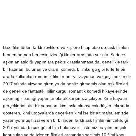
Bazı film türleri farklı zevklere ve kişilere hitap etse de; aşk filmleri
hemen hemen herkesin izlediği filmler arasında yer alır. Sadece
aşkın anlatıldığı yapımlara pek sık rastlanmasa da, genellikle farklı
bir katmanı bulunan ve dram, komedi, bilimkurgu gibi türlerle bir
arada kullanılan romantik filmler her yıl vizyonun vazgeçilmezleridir.
2017 yılında vizyona giren ya da henüz girmemiş olan aşk filmleri
de genellikle fantastik, bilimkurgu, romantik komedi hikayelerinde
aşkın ağır bastığı yapımlar olarak karşımıza çıkıyor. Kimi hayatın
gerçeklerini bire bir yansıtan, kimi asla olmayacak düşleri ekranda
gösteren, kimi ütopyalarda geçerken kimi ise bir alt mahallemizde
yaşanıyormuş hissi veren birbirinden farklı aşk filmlerinin çekildiği
2017 yılında birçok güzel film bulunuyor. Listemiz bu yılın en çok
konuşulan ya da izlenen filmleri arasından seçilmiş 10 filmi konu