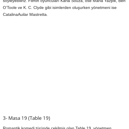
söyleyebiliriz. Filmin oyuncuları Karla Souza, ose Maria Yazpik, Ben
O’Toole ve K. C. Clyde gibi isimlerden oluşurken yönetmeni ise
CatalinaAuilar Mastretta.
3- Masa 19 (Table 19)
Romantik komedi türünde çekilmiş olan Table 19, yönetmen