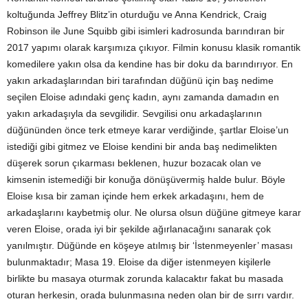
koltuğunda Jeffrey Blitz’in oturduğu ve Anna Kendrick, Craig
Robinson ile June Squibb gibi isimleri kadrosunda barındıran bir
2017 yapımı olarak karşımıza çıkıyor. Filmin konusu klasik romantik
komedilere yakın olsa da kendine has bir doku da barındırıyor. En
yakın arkadaşlarından biri tarafından düğünü için baş nedime
seçilen Eloise adındaki genç kadın, aynı zamanda damadın en
yakın arkadaşıyla da sevgilidir. Sevgilisi onu arkadaşlarının
düğününden önce terk etmeye karar verdiğinde, şartlar Eloise’un
istediği gibi gitmez ve Eloise kendini bir anda baş nedimelikten
düşerek sorun çıkarması beklenen, huzur bozacak olan ve
kimsenin istemediği bir konuğa dönüşüvermiş halde bulur. Böyle
Eloise kısa bir zaman içinde hem erkek arkadaşını, hem de
arkadaşlarını kaybetmiş olur. Ne olursa olsun düğüne gitmeye karar
veren Eloise, orada iyi bir şekilde ağırlanacağını sanarak çok
yanılmıştır. Düğünde en köşeye atılmış bir ‘İstenmeyenler’ masası
bulunmaktadır; Masa 19. Eloise da diğer istenmeyen kişilerle
birlikte bu masaya oturmak zorunda kalacaktır fakat bu masada
oturan herkesin, orada bulunmasına neden olan bir de sırrı vardır.