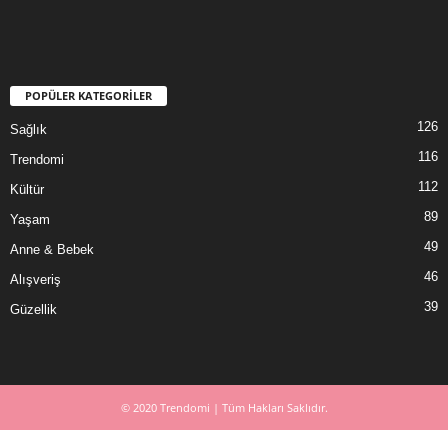
POPÜLER KATEGORİLER
126
Sağlık
116
Trendomi
112
Kültür
89
Yaşam
49
Anne & Bebek
46
Alışveriş
39
Güzellik
© 2020 Trendomi | Tüm Hakları Saklıdır.