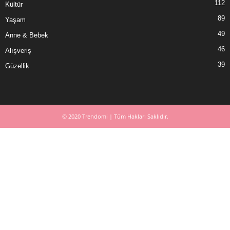
112
Kültür
89
Yaşam
49
Anne & Bebek
46
Alışveriş
39
Güzellik
© 2020 Trendomi | Tüm Hakları Saklıdır.