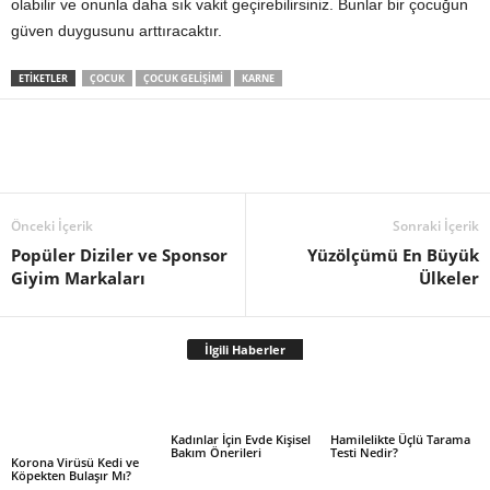
olabilir ve onunla daha sık vakit geçirebilirsiniz. Bunlar bir çocuğun
güven duygusunu arttıracaktır.
ETIKETLER
ÇOCUK
ÇOCUK GELIŞIMI
KARNE
Önceki İçerik
Sonraki İçerik
Popüler Diziler ve Sponsor
Yüzölçümü En Büyük
Giyim Markaları
Ülkeler
İlgili Haberler
Kadınlar İçin Evde Kişisel
Hamilelikte Üçlü Tarama
Bakım Önerileri
Testi Nedir?
Korona Virüsü Kedi ve
Köpekten Bulaşır Mı?