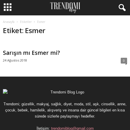
Anasayfa
Etiketler
Esmer
Etiket: Esmer
Sarışın mı Esmer mi?
24 Ağustos 2018
0
Trendomi; güzellik, makyaj, sağlık, diyet, moda, stil, aşk, cinsellik, anne,
çocuk, bebek, hamilelik, alışveriş ve insana dair güncel bilgileri en kısa
sürede sizlerle paylaşmayı hedefler.
İletişim:
trendomiblog@gmail.com