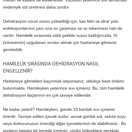
miktarı ve kalitesi de etkilenebilir. Vücudun yeterince sıvı almaması
nedeniyle süt üretmesi daha zordur.
Dehidrasyon vücut ısısını yükselttiği için, kas felci ve idrar yolu
enfeksiyonlarının yanı sıra ısı çarpması ve ısı tükenmesi riski de
vardır. Hamilelik sırasında ciddi şekilde susuz kaldığınızda, IV
(intravenöz) uygulanan sıvıları almak için hastaneye gitmeniz
gerekebilir.
HAMİLELİK SIRASINDA DEHİDRASYON NASIL
ENGELLENİR?
Hastaneye gitmekten kaçınmak istiyorsanız, oldukça basit önlemi
bulunmakta. Hamileyken yeterince sıvı içmeniz. Bu, tüm hamilelik
dehidrasyon ilaçlarının en çok tavsiye edilenidir.
Ne kadar yeterli? Hamileyken, günde 10 bardak sıvı içmeniz
önerilir. Tavsiye edilen içecek sudur, ancak günlük süt, sebze suyu
veya doktorunuzun önerdiği diğer içeceklerinizi de alabilirsiniz . Bu
sıvıların hepsini bir kerede içmeyin, çünkü böbreklere gereksiz