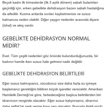
Birçok kadın ilk trimesterde (ilk 3 aylık dönem) sabah bulantıları
geçirdiği için, erken gebelikte dehidrasyon bazen sabah hastalığına
da atfedilir. Kusma ardarda sıvıları kaybetmenize ve susuz
kalmanıza neden olabilir. Diğer yaygın nedenler arasında diyare
(ishal) ve ateş vardır.
GEBELİKTE DEHİDRASYON NORMAL
MİDİR?
Evet. Tüm çeşitli nedenleri göz önünde bulundurduğunuzda, bir
kadının hamile iken susuz hale gelmesi nadir değildir.
GEBELİKTE DEHİDRASYON BELİRTİLERİ
Eğer susuz kalmışsanız, vücudunuz size daha fazla su içmeye
başlamanız gerektiğini bildiren küçük işaretler verecektir. Amerikan
Hamilelik Derneği’ne göre, farkedeceğiniz başlıca belirtilerden biri
idrarınızın renginde olacaktır. Eğer susuz kalıyorsanız, idrarınız
daha şeffaf bir renk yerine koyu sarı olacaktır. Bununla ilişkili güçlü