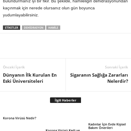
bulundurmanız iyi bir fikir. Bu şekilde, hamileliğin dehidrasyonundan
kaçınmak için nerede olursanız olun gün boyunca
yudumlayabilirsiniz.
ETIKETLER
DEHIDRASYON
HAMILE
Önceki İçerik
Sonraki İçerik
Dünyanın İlk Kurulan En
Sigaranın Sağlığa Zararları
Eski Üniversiteleri
Nelerdir?
İlgili Haberler
Korona Virüsü Nedir?
Kadınlar İçin Evde Kişisel
Bakım Önerileri
Korona Virüsü Kedi ve