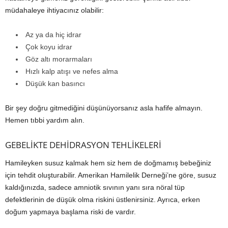
müdahaleye ihtiyacınız olabilir:
Az ya da hiç idrar
Çok koyu idrar
Göz altı morarmaları
Hızlı kalp atışı ve nefes alma
Düşük kan basıncı
Bir şey doğru gitmediğini düşünüyorsanız asla hafife almayın.
Hemen tıbbi yardım alın.
GEBELİKTE DEHİDRASYON TEHLİKELERİ
Hamileyken susuz kalmak hem siz hem de doğmamış bebeğiniz
için tehdit oluşturabilir. Amerikan Hamilelik Derneği’ne göre, susuz
kaldığınızda, sadece amniotik sıvının yanı sıra nöral tüp
defektlerinin de düşük olma riskini üstlenirsiniz. Ayrıca, erken
doğum yapmaya başlama riski de vardır.