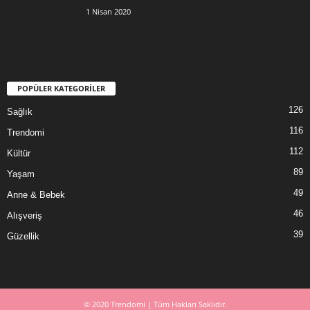
1 Nisan 2020
POPÜLER KATEGORİLER
126
Sağlık
116
Trendomi
112
Kültür
89
Yaşam
49
Anne & Bebek
46
Alışveriş
39
Güzellik
© 2020 Trendomi | Tüm Hakları Saklıdır.