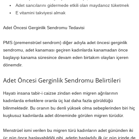
Adet sancılarını gidermede etkili olan maydanoz tüketmek
E vitamini takviyesi almak
Adet Öncesi Gerginlik Sendromu Tedavisi
PMS (premenstrüel sendrom) diğer adıyla adet öncesi gerginlik
sendromu, adet kanaması geçiren kadınlarda kanamadan önce
başlayıp kanama süresince devam eden birtakım olayları içeren
dönemdir.
Adet Öncesi Gerginlik Sendromu Belirtileri
Hayatı insana tabir-i caizse zindan eden migren ağrılarının
kadınlarda erkeklere oranla üç kat daha fazla görüldüğü
bilinmektedir. Bu oranın bu denli yüksek olma sebeplerinden biri hiç
kuşkusuz kadınlarda adet döneminde görülen migren türüdür.
Menstrüel ismi verilen bu migren türü kadınların adet gününden iki
üç gün önce başlayabildiği gibi, adetin başladığı ilk üç gün içinde de