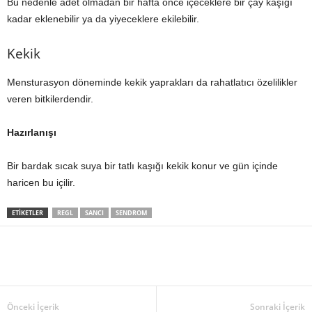
Bu nedenle adet olmadan bir hafta önce içeceklere bir çay kaşığı
kadar eklenebilir ya da yiyeceklere ekilebilir.
Kekik
Mensturasyon döneminde kekik yaprakları da rahatlatıcı özelilikler
veren bitkilerdendir.
Hazırlanışı
Bir bardak sıcak suya bir tatlı kaşığı kekik konur ve gün içinde
haricen bu içilir.
ETIKETLER
REGL
SANCI
SENDROM
Önceki İçerik
Sonraki İçerik