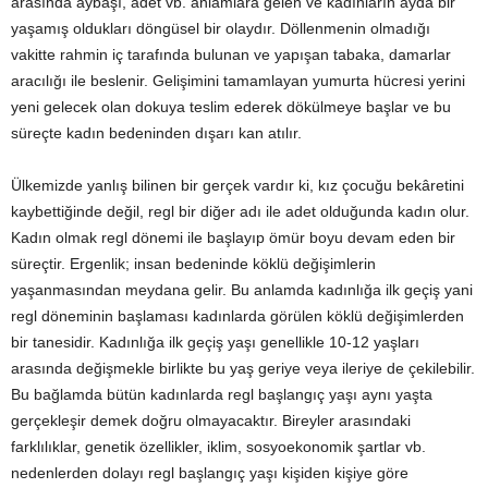
arasında aybaşı, adet vb. anlamlara gelen ve kadınların ayda bir
yaşamış oldukları döngüsel bir olaydır. Döllenmenin olmadığı
vakitte rahmin iç tarafında bulunan ve yapışan tabaka, damarlar
aracılığı ile beslenir. Gelişimini tamamlayan yumurta hücresi yerini
yeni gelecek olan dokuya teslim ederek dökülmeye başlar ve bu
süreçte kadın bedeninden dışarı kan atılır.
Ülkemizde yanlış bilinen bir gerçek vardır ki, kız çocuğu bekâretini
kaybettiğinde değil, regl bir diğer adı ile adet olduğunda kadın olur.
Kadın olmak regl dönemi ile başlayıp ömür boyu devam eden bir
süreçtir. Ergenlik; insan bedeninde köklü değişimlerin
yaşanmasından meydana gelir. Bu anlamda kadınlığa ilk geçiş yani
regl döneminin başlaması kadınlarda görülen köklü değişimlerden
bir tanesidir. Kadınlığa ilk geçiş yaşı genellikle 10-12 yaşları
arasında değişmekle birlikte bu yaş geriye veya ileriye de çekilebilir.
Bu bağlamda bütün kadınlarda regl başlangıç yaşı aynı yaşta
gerçekleşir demek doğru olmayacaktır. Bireyler arasındaki
farklılıklar, genetik özellikler, iklim, sosyoekonomik şartlar vb.
nedenlerden dolayı regl başlangıç yaşı kişiden kişiye göre