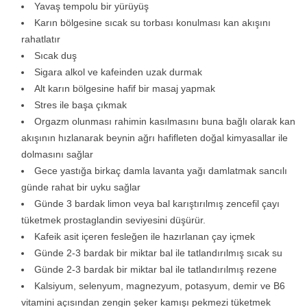
Yavaş tempolu bir yürüyüş
Karın bölgesine sıcak su torbası konulması kan akışını
rahatlatır
Sıcak duş
Sigara alkol ve kafeinden uzak durmak
Alt karın bölgesine hafif bir masaj yapmak
Stres ile başa çıkmak
Orgazm olunması rahimin kasılmasını buna bağlı olarak kan
akışının hızlanarak beynin ağrı hafifleten doğal kimyasallar ile
dolmasını sağlar
Gece yastığa birkaç damla lavanta yağı damlatmak sancılı
günde rahat bir uyku sağlar
Günde 3 bardak limon veya bal karıştırılmış zencefil çayı
tüketmek prostaglandin seviyesini düşürür.
Kafeik asit içeren fesleğen ile hazırlanan çay içmek
Günde 2-3 bardak bir miktar bal ile tatlandırılmış sıcak su
Günde 2-3 bardak bir miktar bal ile tatlandırılmış rezene
Kalsiyum, selenyum, magnezyum, potasyum, demir ve B6
vitamini açısından zengin şeker kamışı pekmezi tüketmek