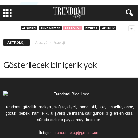
ALIŞVERIŞ
ANNE & BEBEK
ASTROLOJI
FITNESS
GELINLIK
ASTROLOJI
Anasayfa
Astroloji
Gösterilecek bir içerik yok
Trendomi; güzellik, makyaj, sağlık, diyet, moda, stil, aşk, cinsellik, anne,
çocuk, bebek, hamilelik, alışveriş ve insana dair güncel bilgileri en kısa
sürede sizlerle paylaşmayı hedefler.
İletişim:
trendomiblog@gmail.com